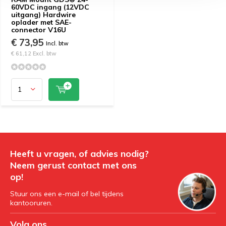
60VDC ingang (12VDC
uitgang) Hardwire
oplader met SAE-
connector V16U
€ 73,95
Incl. btw
€ 61,12 Excl. btw
Heeft u vragen, of advies nodig?
Neem gerust contact met ons
op!
Stuur ons een e-mail of bel tijdens
kantooruren.
Volg ons