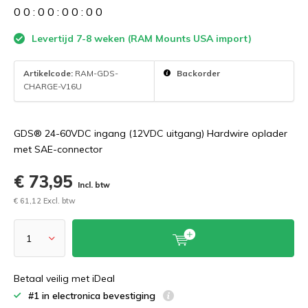
0
0
:
0
0
:
0
0
:
0
0
Levertijd 7-8 weken (RAM Mounts USA import)
Artikelcode:
RAM-GDS-
Backorder
CHARGE-V16U
GDS® 24-60VDC ingang (12VDC uitgang) Hardwire oplader
met SAE-connector
€ 73,95
Incl. btw
€ 61,12 Excl. btw
Betaal veilig met iDeal
#1 in electronica bevestiging