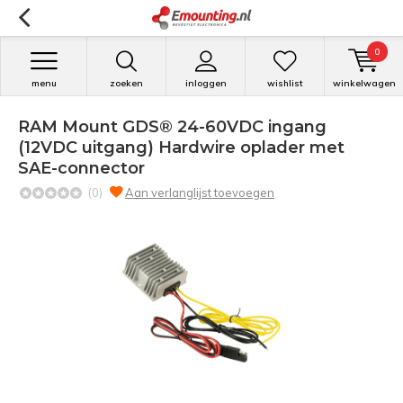
0
menu
zoeken
inloggen
wishlist
winkelwagen
RAM Mount GDS® 24-60VDC ingang
(12VDC uitgang) Hardwire oplader met
SAE-connector
(0)
Aan verlanglijst toevoegen