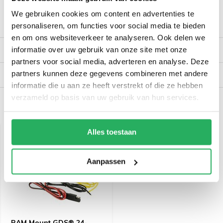
We gebruiken cookies om content en advertenties te
Productomschrijving
personaliseren, om functies voor social media te bieden
en om ons websiteverkeer te analyseren. Ook delen we
informatie over uw gebruik van onze site met onze
Reviews
partners voor social media, adverteren en analyse. Deze
partners kunnen deze gegevens combineren met andere
Verzendinformatie
informatie die u aan ze heeft verstrekt of die ze hebben
verzameld op basis van uw gebruik van hun services.
Recent bekeken
Alles toestaan
Aanpassen
RAM Mount GDS® 24-