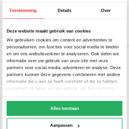
RAM Mount IntelliSkin™
RAM Mount IntelliSkin®
Next Gen voor Apple iPad
Next Gen voor Zebra ET4x
10th/11th Gen
Enterprise Tablet
Toestemming
Details
Over
€ 149,-
€ 104,95
Incl. btw
Incl. btw
€ 123,14 Excl. btw
€ 86,74 Excl. btw
Deze website maakt gebruik van cookies
We gebruiken cookies om content en advertenties te
personaliseren, om functies voor social media te bieden
en om ons websiteverkeer te analyseren. Ook delen we
informatie over uw gebruik van onze site met onze
partners voor social media, adverteren en analyse. Deze
partners kunnen deze gegevens combineren met andere
informatie die u aan ze heeft verstrekt of die ze hebben
verzameld op basis van uw gebruik van hun services.
RAM Mount IntelliSkin®
RAM Mount IntelliSkin®
Next Gen voor Samsung
voor Apple iPhone 15.
Alles toestaan
Tab Active5
Kies de juiste versie
€ 119,95
€ 69,95
Incl. btw
Incl. btw
Aanpassen
€ 99,13 Excl. btw
€ 57,81 Excl. btw