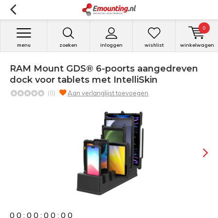
0
menu
zoeken
inloggen
wishlist
winkelwagen
RAM Mount GDS® 6-poorts aangedreven
dock voor tablets met IntelliSkin
(0)
Aan verlanglijst toevoegen
0
0
:
0
0
:
0
0
:
0
0