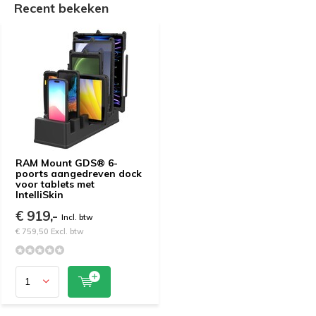
Recent bekeken
RAM Mount GDS® 6-
poorts aangedreven dock
voor tablets met
IntelliSkin
€ 919,-
Incl. btw
€ 759,50 Excl. btw