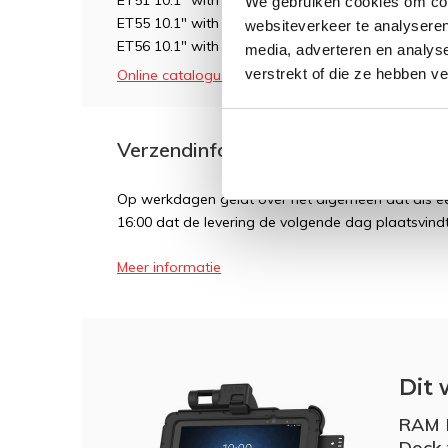
ET51 10.1" with rugged frame
We gebruiken cookies om cont
ET55 10.1" with rugged frame
websiteverkeer te analyseren
ET56 10.1" with rugged frame
media, adverteren en analys
verstrekt of die ze hebben v
Online catalogus
Verzendinformatie
Op werkdagen geldt over het algemeen dat als een
16:00 dat de levering de volgende dag plaatsvindt
Meer informatie
Dit 
RAM 
Dock 