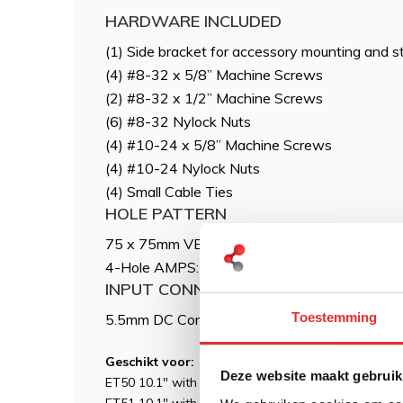
HARDWARE INCLUDED
(1) Side bracket for accessory mounting and str
(4) #8-32 x 5/8” Machine Screws
(2) #8-32 x 1/2” Machine Screws
(6) #8-32 Nylock Nuts
(4) #10-24 x 5/8” Machine Screws
(4) #10-24 Nylock Nuts
(4) Small Cable Ties
HOLE PATTERN
75 x 75mm VESA
4-Hole AMPS: 1.181" x 1.496"
INPUT CONNECTOR
Toestemming
5.5mm DC Connector
Geschikt voor:
Deze website maakt gebruik
ET50 10.1" with rugged frame