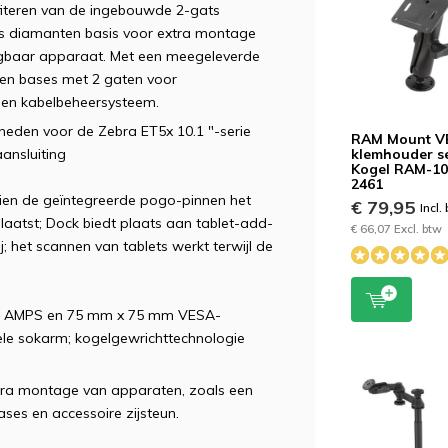
fiteren van de ingebouwde 2-gats
s diamanten basis voor extra montage
agbaar apparaat. Met een meegeleverde
en bases met 2 gaten voor
een kabelbeheersysteem.
eden voor de Zebra ET5x 10.1 "-serie
RAM Mount V
klemhouder se
ansluiting
Kogel RAM-1
2461
en de geïntegreerde pogo-pinnen het
€ 79,95
Incl.
plaatst; Dock biedt plaats aan tablet-add-
€ 66,07 Excl. btw
; het scannen van tablets werkt terwijl de
s AMPS en 75 mm x 75 mm VESA-
le sokarm; kogelgewrichttechnologie
ra montage van apparaten, zoals een
es en accessoire zijsteun.