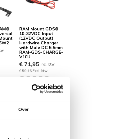
RAM®
RAM Mount GDS®
versal
10-32VDC Input
 Mount
(12VDC Output)
-SW2
Hardwire Charger
with Male DC 5.5mm
btw
RAM-GDS-CHARGE-
V10U
w
€ 71,95
Incl. btw
€ 59,46 Excl. btw
Over