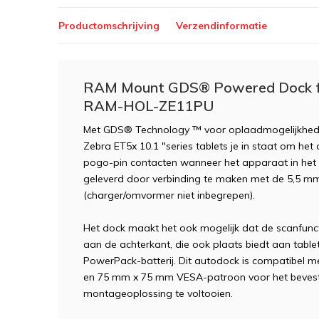
Productomschrijving
Verzendinformatie
RAM Mount GDS® Powered Dock for
RAM-HOL-ZE11PU
Met GDS® Technology ™ voor oplaadmogelijkheden
Zebra ET5x 10.1 "series tablets je in staat om h
pogo-pin contacten wanneer het apparaat in het 
geleverd door verbinding te maken met de 5,5 m
(charger/omvormer niet inbegrepen).
Het dock maakt het ook mogelijk dat de scanfuncti
aan de achterkant, die ook plaats biedt aan tabl
PowerPack-batterij. Dit autodock is compatibel
en 75 mm x 75 mm VESA-patroon voor het beves
montageoplossing te voltooien.