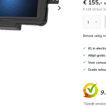
€ 155,-
I
€ 128,10 Excl. 
Betaal veilig m
#1 in elect
Altijd grati
Voor consu
Gratis reto
9.
“Goede service 