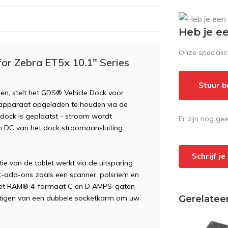
Heb je e
Onze speciali
 Zebra ET5x 10.1" Series
Stuur b
, stelt het GDS® Vehicle Dock voor
et apparaat opgeladen te houden via de
dock is geplaatst - stroom wordt
Er zijn nog ge
m DC van het dock stroomaansluiting
Schrijf j
e van de tablet werkt via de uitsparing
et-add-ons zoals een scanner, polsriem en
 met RAM® 4-formaat C en D AMPS-gaten
Gerelatee
tigen van een dubbele socketkarm om uw