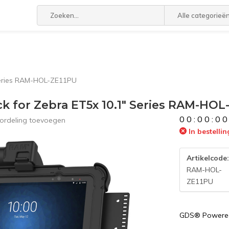
Alle categorieë
eries RAM-HOL-ZE11PU
for Zebra ET5x 10.1" Series RAM-HOL
0
0
:
0
0
:
0
0
ordeling toevoegen
In bestellin
Artikelcode
RAM-HOL-
ZE11PU
GDS® Powered