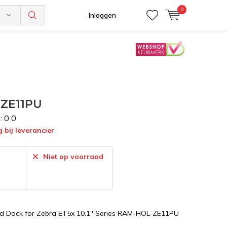
0
n
Inloggen
-ZE11PU
:
0
0
g bij leverancier
:
Niet op voorraad
 Dock for Zebra ET5x 10.1" Series RAM-HOL-ZE11PU