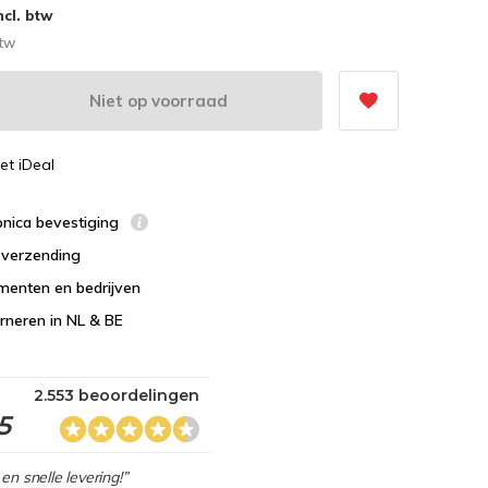
ncl. btw
btw
Niet op voorraad
et iDeal
ronica bevestiging
s verzending
menten en bedrijven
urneren in NL & BE
2.553 beoordelingen
5
en snelle levering!”