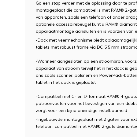
Ga een stap verder met de oplossing door te pro
montageplaat die compatibel is met RAM® 2-gat
van apparaten, zoals een telefoon of ander dra
optionele accessoirebeugel kunt u RAM® diamant
apparaatmontage aansluiten en is voorzien van 
-Dock met veermechanisme biedt oplaadmogelijkh
tablets met robuust frame via DC 5,5 mm strooma
-Wanneer aangesloten op een stroombron, voorzi
apparaat van stroom terwijl het in het dock is ge
ons zoals scanner, polsriem en PowerPack-batterij
tablet in het dock is geplaatst
-Compatibel met C- en D-formaat RAM® 4-gaat
patroonvoeten voor het bevestigen van een dubbe
zorgt voor een bijna oneindige instelbaarheid
-Ingebouwde montageplaat met 2 gaten voor ext
telefoon; compatibel met RAM® 2-gats diamantbas