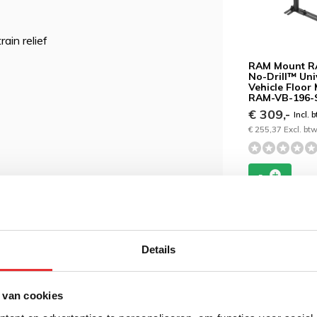
ain relief
RAM Mount 
No-Drill™ Uni
Vehicle Floor
RAM-VB-196
€ 309,-
Incl. 
€ 255,37 Excl. bt
Details
 van cookies