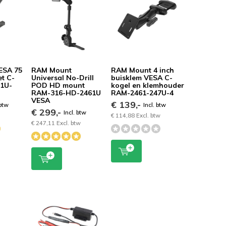
ESA 75
RAM Mount
RAM Mount 4 inch
t C-
Universal No-Drill
buisklem VESA C-
01U-
POD HD mount
kogel en klemhouder
RAM-316-HD-2461U
RAM-2461-247U-4
VESA
€ 139,-
 btw
Incl. btw
€ 299,-
Incl. btw
€ 114,88 Excl. btw
€ 247,11 Excl. btw