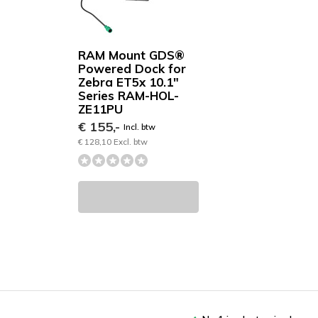
RAM Mount GDS®
Powered Dock for
Zebra ET5x 10.1"
Series RAM-HOL-
ZE11PU
€ 155,-
Incl. btw
€ 128,10 Excl. btw