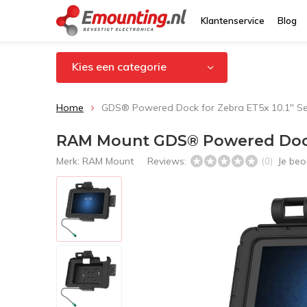
Klantenservice
Blog
Kies een categorie
Home
GDS® Powered Dock for Zebra ET5x 10.1" S
RAM Mount GDS® Powered Dock 
Merk:
RAM Mount
Reviews:
Je beo
(0)