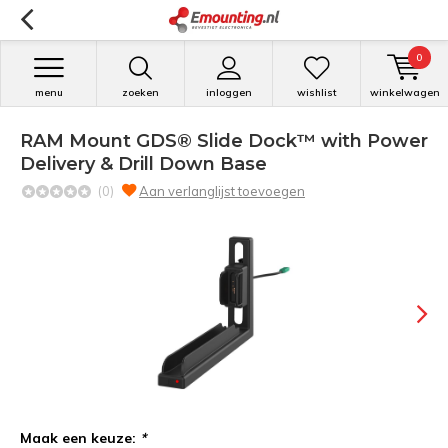
0
menu
zoeken
inloggen
wishlist
winkelwagen
RAM Mount GDS® Slide Dock™ with Power
Delivery & Drill Down Base
(0)
Aan verlanglijst toevoegen
Maak een keuze:
*