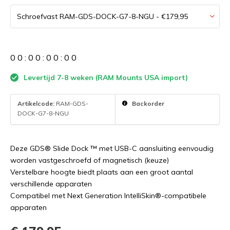
0
0
:
0
0
:
0
0
:
0
0
Levertijd 7-8 weken (RAM Mounts USA import)
Artikelcode:
RAM-GDS-
Backorder
DOCK-G7-8-NGU
Deze GDS® Slide Dock ™ met USB-C aansluiting eenvoudig
worden vastgeschroefd of magnetisch (keuze)
Verstelbare hoogte biedt plaats aan een groot aantal
verschillende apparaten
Compatibel met Next Generation IntelliSkin®-compatibele
apparaten