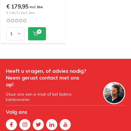
€ 179,95
Incl. btw
€ 148,72 Excl. btw
Heeft u vragen, of advies nodig?
Neem gerust contact met ons
op!
Stuur ons een e-mail of bel tijdens
kantooruren.
Volg ons