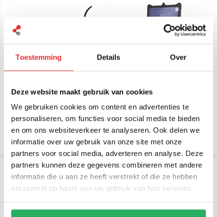
Toestemming
Details
Over
RAM Mount GDS®
RAM Mount IntelliSkin®
Intelligent 6-port USB
Next Gen voor Samsung
Deze website maakt gebruik van cookies
Charger 5V/12A
Tab A7 10.4 SAM75-NG
We gebruiken cookies om content en advertenties te
€ 119,-
€ 99,95
personaliseren, om functies voor social media te bieden
Incl. btw
Incl. btw
€ 98,35 Excl. btw
€ 82,60 Excl. btw
en om ons websiteverkeer te analyseren. Ook delen we
informatie over uw gebruik van onze site met onze
partners voor social media, adverteren en analyse. Deze
partners kunnen deze gegevens combineren met andere
informatie die u aan ze heeft verstrekt of die ze hebben
verzameld op basis van uw gebruik van hun services.