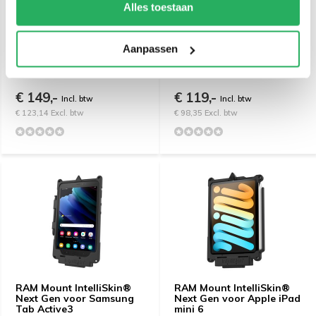
Alles toestaan
RAM Mount IntelliSkin™
RAM Mount IntelliSkin®
Aanpassen
Next Gen voor Apple iPad
Next Gen for Samsung
10th/11th Gen
Tab Active5 Pro & 4 Pro
€ 149,-
€ 119,-
Incl. btw
Incl. btw
€ 123,14 Excl. btw
€ 98,35 Excl. btw
RAM Mount IntelliSkin®
RAM Mount IntelliSkin®
Next Gen voor Samsung
Next Gen voor Apple iPad
Tab Active3
mini 6