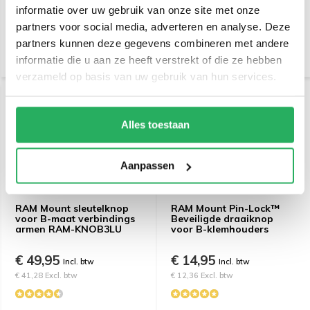
224-1U
informatie over uw gebruik van onze site met onze
€ 29,95
€ 24,95
Incl. btw
Incl. btw
partners voor social media, adverteren en analyse. Deze
€ 24,75 Excl. btw
€ 20,62 Excl. btw
partners kunnen deze gegevens combineren met andere
informatie die u aan ze heeft verstrekt of die ze hebben
verzameld op basis van uw gebruik van hun services.
Alles toestaan
Aanpassen
RAM Mount sleutelknop
RAM Mount Pin-Lock™
voor B-maat verbindings
Beveiligde draaiknop
armen RAM-KNOB3LU
voor B-klemhouders
€ 49,95
€ 14,95
Incl. btw
Incl. btw
€ 41,28 Excl. btw
€ 12,36 Excl. btw