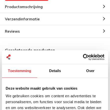
Productomschrijving
Verzendinformatie
Reviews
Gerelateerde producten
Toestemming
Details
Over
Deze website maakt gebruik van cookies
We gebruiken cookies om content en advertenties te
RAM Mount Twist-lock
RAM Mount Twist-Lock
personaliseren, om functies voor social media te bieden
Zuignap Basis met B-
Zuignap met B-Kogel (25
kogel (25 mm) - RAM-B-
mm) - RAP-B-224-2U
en om ons websiteverkeer te analyseren. Ook delen we