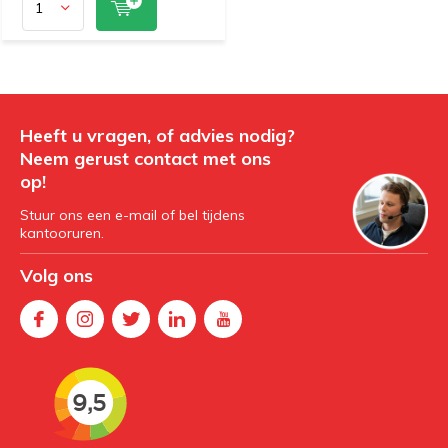
Heeft u vragen, of advies nodig?
Neem gerust contact met ons
op!
Stuur ons een e-mail of bel tijdens
kantooruren.
Volg ons