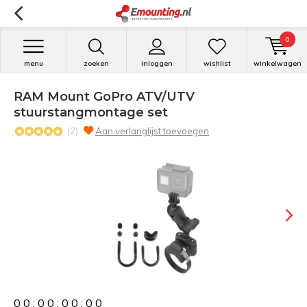
0
menu
zoeken
inloggen
wishlist
winkelwagen
RAM Mount GoPro ATV/UTV
stuurstangmontage set
(2)
Aan verlanglijst toevoegen
0
0
:
0
0
:
0
0
:
0
0