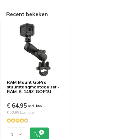
Recent bekeken
RAM Mount GoPro
stuurstangmontage set -
RAM-B-149Z-GOP1U
€ 64,95
Incl. btw
€ 53,68 Excl. btw