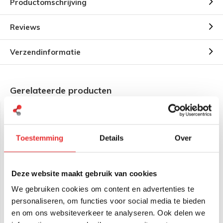
Productomschrijving
Reviews
Verzendinformatie
Gerelateerde producten
Toestemming
Details
Over
Deze website maakt gebruik van cookies
We gebruiken cookies om content en advertenties te
RAM Mount Twist-lock
RAM Mount Twist-Lock
Zuignap Basis met B-
Zuignap met B-Kogel (25
personaliseren, om functies voor social media te bieden
kogel (25 mm) - RAM-B-
mm) - RAP-B-224-2U
224-1U
en om ons websiteverkeer te analyseren. Ook delen we