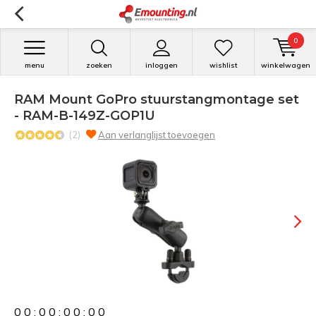
0
menu
zoeken
inloggen
wishlist
winkelwagen
RAM Mount GoPro stuurstangmontage set
- RAM-B-149Z-GOP1U
(2)
Aan verlanglijst toevoegen
0
0
:
0
0
:
0
0
:
0
0