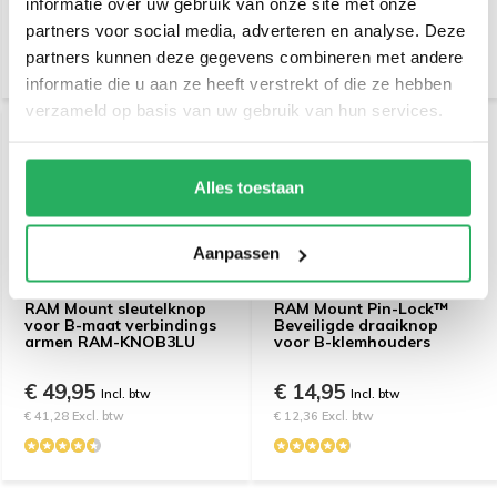
informatie over uw gebruik van onze site met onze
€ 29,95
€ 24,95
Incl. btw
Incl. btw
partners voor social media, adverteren en analyse. Deze
€ 24,75 Excl. btw
€ 20,62 Excl. btw
partners kunnen deze gegevens combineren met andere
informatie die u aan ze heeft verstrekt of die ze hebben
verzameld op basis van uw gebruik van hun services.
Alles toestaan
Aanpassen
RAM Mount sleutelknop
RAM Mount Pin-Lock™
voor B-maat verbindings
Beveiligde draaiknop
armen RAM-KNOB3LU
voor B-klemhouders
€ 49,95
€ 14,95
Incl. btw
Incl. btw
€ 41,28 Excl. btw
€ 12,36 Excl. btw