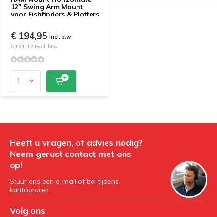
12" Swing Arm Mount
voor Fishfinders & Plotters
€ 194,95
Incl. btw
€ 161,12 Excl. btw
Heeft u vragen, of advies nodig?
Neem gerust contact met ons
op!
Stuur ons een e-mail of bel tijdens
kantooruren.
Volg ons