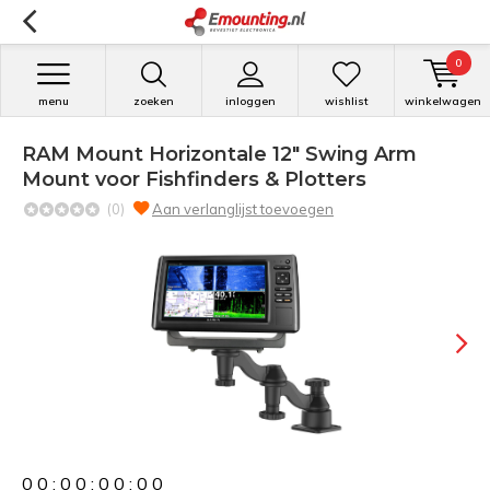
0
menu
zoeken
inloggen
wishlist
winkelwagen
RAM Mount Horizontale 12" Swing Arm
Mount voor Fishfinders & Plotters
(0)
Aan verlanglijst toevoegen
0
0
:
0
0
:
0
0
:
0
0