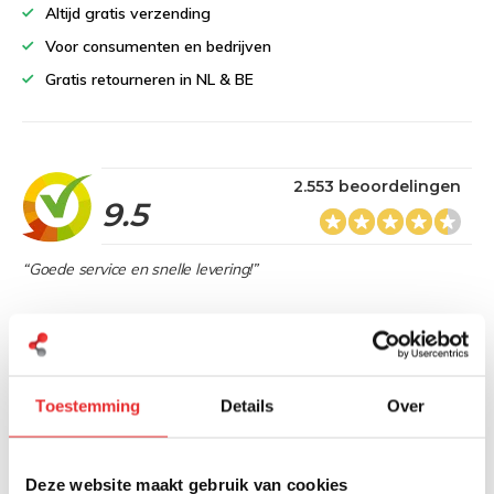
Altijd gratis verzending
Voor consumenten en bedrijven
Gratis retourneren in NL & BE
2.553 beoordelingen
9.5
“Goede service en snelle levering!”
Heb je een vraag over dit product?
Toestemming
Details
Over
Onze specialisten denken graag met je mee
Deze website maakt gebruik van cookies
Stuur bericht