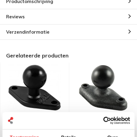
Productomschrijving
Reviews
Verzendinformatie
Gerelateerde producten
RAM Mount B-Kogel (25
RAM Mount B-Kogel (25
mm) Diamant Basis
mm) Diamant Basis
Aluminium - RAM-B-238U
Composiet - RAP-B-238U