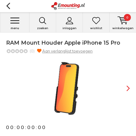
0
menu
zoeken
inloggen
wishlist
winkelwagen
RAM Mount Houder Apple iPhone 15 Pro
(0)
Aan verlanglijst toevoegen
0
0
:
0
0
:
0
0
:
0
0