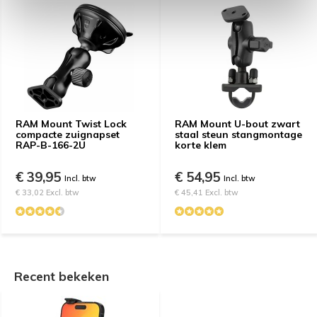
RAM Mount Twist Lock
RAM Mount U-bout zwart
compacte zuignapset
staal steun stangmontage
RAP-B-166-2U
korte klem
€ 39,95
€ 54,95
Incl. btw
Incl. btw
€ 33,02 Excl. btw
€ 45,41 Excl. btw
Recent bekeken