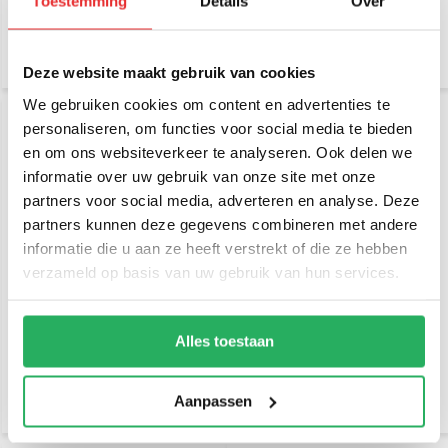
Toestemming
Details
Over
€ 13,95
€ 10,95
Incl. btw
Incl. btw
€ 11,53 Excl. btw
€ 9,05 Excl. btw
Deze website maakt gebruik van cookies
We gebruiken cookies om content en advertenties te
personaliseren, om functies voor social media te bieden
en om ons websiteverkeer te analyseren. Ook delen we
informatie over uw gebruik van onze site met onze
partners voor social media, adverteren en analyse. Deze
partners kunnen deze gegevens combineren met andere
informatie die u aan ze heeft verstrekt of die ze hebben
verzameld op basis van uw gebruik van hun services.
RAM Mount EZ-ON/OFF™
RAM Mount Small Tough-
Fietsstuur bevestiging
Claw™ klem composiet set
B-kogel
Alles toestaan
€ 20,95
€ 68,95
Incl. btw
Incl. btw
€ 17,31 Excl. btw
€ 56,98 Excl. btw
Aanpassen