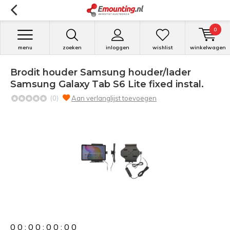
0
menu
zoeken
inloggen
wishlist
winkelwagen
Brodit houder Samsung houder/lader
Samsung Galaxy Tab S6 Lite fixed instal.
(0)
Aan verlanglijst toevoegen
0
0
:
0
0
:
0
0
:
0
0