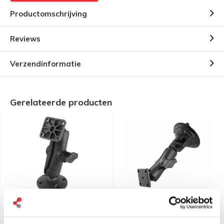
Productomschrijving
Reviews
Verzendinformatie
Gerelateerde producten
RAM Mount Klemhouder
RAM Mount Zuignap
composiet met 2 B-kogels
combinatie montageset
Brodit AMPS aansluiting