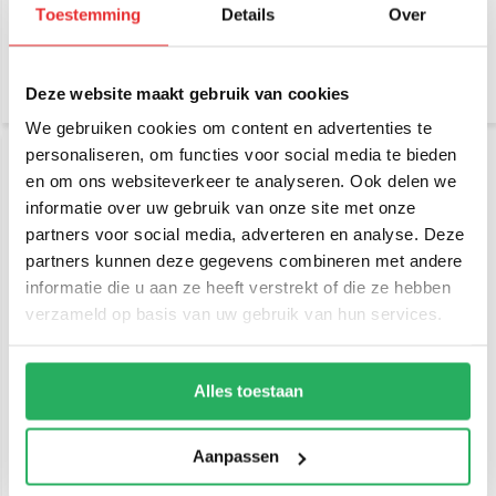
RAM-B-166-347U
Toestemming
Details
Over
€ 34,95
€ 64,95
Incl. btw
Incl. btw
€ 28,88 Excl. btw
€ 53,68 Excl. btw
Deze website maakt gebruik van cookies
We gebruiken cookies om content en advertenties te
personaliseren, om functies voor social media te bieden
en om ons websiteverkeer te analyseren. Ook delen we
informatie over uw gebruik van onze site met onze
partners voor social media, adverteren en analyse. Deze
partners kunnen deze gegevens combineren met andere
informatie die u aan ze heeft verstrekt of die ze hebben
verzameld op basis van uw gebruik van hun services.
RAM Mount Klemhouder C
Brodit Proclip MB
set kort, ronde en
Sprinter-VW Crafter 07-16
rechthoek kogel RAM-
(extra sterk) 213491
101U-B-347
Alles toestaan
€ 72,95
€ 179,95
Incl. btw
Incl. btw
€ 60,29 Excl. btw
€ 148,72 Excl. btw
Aanpassen