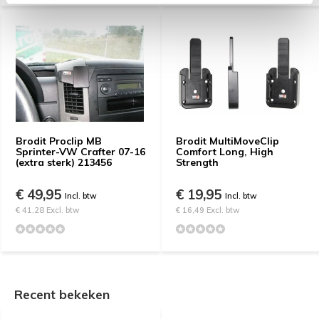
Brodit Proclip MB
Brodit MultiMoveClip
Sprinter-VW Crafter 07-16
Comfort Long, High
(extra sterk) 213456
Strength
€ 49,95
€ 19,95
Incl. btw
Incl. btw
€ 41,28 Excl. btw
€ 16,49 Excl. btw
Recent bekeken