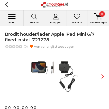
0
menu
zoeken
inloggen
wishlist
winkelwagen
Brodit houder/lader Apple iPad Mini 6/7
fixed instal. 727278
(0)
Aan verlanglijst toevoegen
0
0
:
0
0
:
0
0
:
0
0