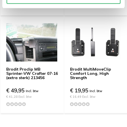
Brodit Proclip MB
Brodit MultiMoveClip
Sprinter-VW Crafter 07-16
Comfort Long, High
(extra sterk) 213456
Strength
€ 49,95
€ 19,95
Incl. btw
Incl. btw
€ 41,28 Excl. btw
€ 16,49 Excl. btw