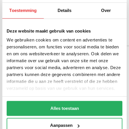
RAM Mount Klemhouder
RAM Mount Zuignap
composiet met 2 B-kogels
combinatie montageset
Brodit AMPS aansluiting
Toestemming
Details
Over
RAM-B-166-347U
€ 34,95
€ 64,95
Incl. btw
Incl. btw
€ 28,88 Excl. btw
€ 53,68 Excl. btw
Deze website maakt gebruik van cookies
We gebruiken cookies om content en advertenties te
personaliseren, om functies voor social media te bieden
en om ons websiteverkeer te analyseren. Ook delen we
informatie over uw gebruik van onze site met onze
partners voor social media, adverteren en analyse. Deze
partners kunnen deze gegevens combineren met andere
informatie die u aan ze heeft verstrekt of die ze hebben
verzameld op basis van uw gebruik van hun services.
RAM Mount Klemhouder C
Brodit Proclip MB
set kort, ronde en
Sprinter-VW Crafter 07-16
Alles toestaan
rechthoek kogel RAM-
(extra sterk) 213491
101U-B-347
€ 72,95
€ 179,95
Incl. btw
Incl. btw
Aanpassen
€ 60,29 Excl. btw
€ 148,72 Excl. btw