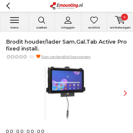
0
menu
zoeken
inloggen
wishlist
winkelwagen
Brodit houder/lader Sam.Gal.Tab Active Pro
fixed install.
(0)
Aan verlanglijst toevoegen
0
0
:
0
0
:
0
0
:
0
0