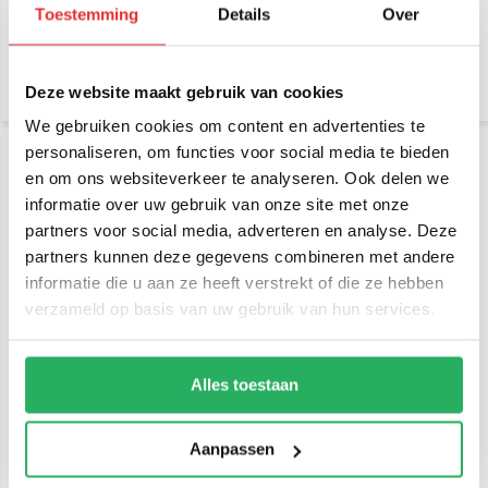
101U-B-347
101U-D-347
Toestemming
Details
Over
€ 72,95
€ 109,95
Incl. btw
Incl. btw
€ 60,29 Excl. btw
€ 90,87 Excl. btw
Deze website maakt gebruik van cookies
We gebruiken cookies om content en advertenties te
personaliseren, om functies voor social media te bieden
en om ons websiteverkeer te analyseren. Ook delen we
informatie over uw gebruik van onze site met onze
partners voor social media, adverteren en analyse. Deze
partners kunnen deze gegevens combineren met andere
informatie die u aan ze heeft verstrekt of die ze hebben
verzameld op basis van uw gebruik van hun services.
RAM Mount Klemhouder C
RAM Mount Klemhouder
set ronde en rechthoek
Lang met 2 B-Kogels
kogel RAM-101U-347
Alles toestaan
€ 71,95
€ 59,95
Incl. btw
Incl. btw
€ 59,46 Excl. btw
€ 49,55 Excl. btw
Aanpassen