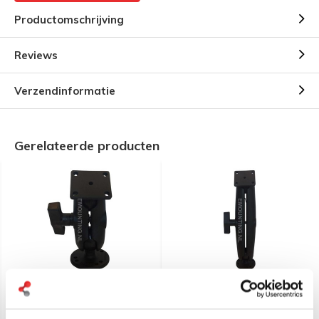
Productomschrijving
Reviews
Verzendinformatie
Gerelateerde producten
RAM Mount Klemhouder C
RAM Mount Klemhouder C
set kort, ronde en
set lang, ronde en
rechthoek kogel RAM-
rechthoek kogel RAM-