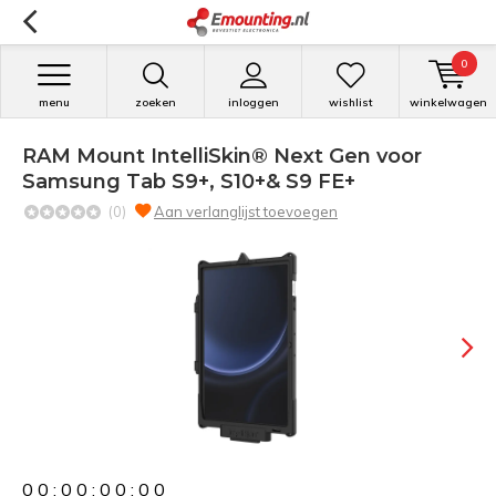
0
menu
zoeken
inloggen
wishlist
winkelwagen
RAM Mount IntelliSkin® Next Gen voor
Samsung Tab S9+, S10+& S9 FE+
(0)
Aan verlanglijst toevoegen
0
0
:
0
0
:
0
0
:
0
0