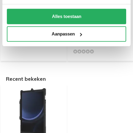
RAM Mount Tough-Dock™
RAM Mount GDS®
with USB Type-C voor
Modulaire 10-30V Power
Samsung Tab S10+, S9+,
Delivery Hardwire Lader
Alles toestaan
S8+ & More
met Male USB Type-C
RAM-GDS-CHARGE-V3C-
€ 209,-
2U
Incl. btw
Aanpassen
€ 149,-
€ 172,73 Excl. btw
Incl. btw
€ 123,14 Excl. btw
Recent bekeken