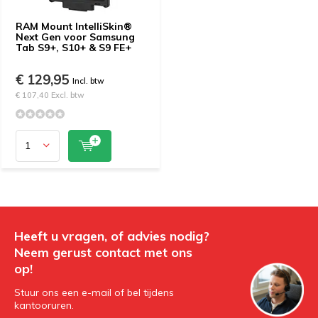
RAM Mount IntelliSkin®
Next Gen voor Samsung
Tab S9+, S10+ & S9 FE+
€ 129,95
Incl. btw
€ 107,40 Excl. btw
Heeft u vragen, of advies nodig?
Neem gerust contact met ons
op!
Stuur ons een e-mail of bel tijdens
kantooruren.