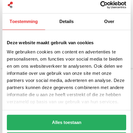
Toestemming
Details
Over
Quad Lock Fiets Out Front
Quad Lock Motor
Mount
stuurstang mount
Deze website maakt gebruik van cookies
€ 39,95
€ 49,95
Incl. btw
Incl. btw
€ 33,02 Excl. btw
€ 41,28 Excl. btw
We gebruiken cookies om content en advertenties te
personaliseren, om functies voor social media te bieden
en om ons websiteverkeer te analyseren. Ook delen we
informatie over uw gebruik van onze site met onze
partners voor social media, adverteren en analyse. Deze
partners kunnen deze gegevens combineren met andere
informatie die u aan ze heeft verstrekt of die ze hebben
verzameld op basis van uw gebruik van hun services.
Alles toestaan
Quad Lock Motor Fork
Quad Lock B-kogel voor
Stem Mount Pro
Quad Lock case montage