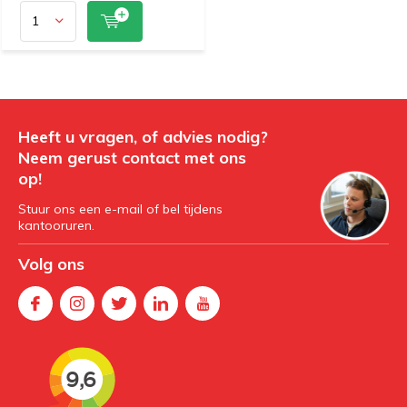
Heeft u vragen, of advies nodig?
Neem gerust contact met ons
op!
Stuur ons een e-mail of bel tijdens
kantooruren.
Volg ons