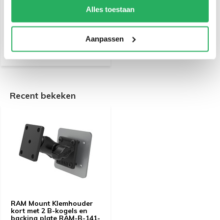
voor B-klemhouders
Alles toestaan
€ 14,95
Incl. btw
€ 12,36 Excl. btw
Aanpassen
Recent bekeken
RAM Mount Klemhouder
kort met 2 B-kogels en
backing plate RAM-B-141-