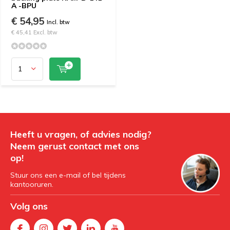
A -BPU
€ 54,95
Incl. btw
€ 45,41 Excl. btw
Heeft u vragen, of advies nodig?
Neem gerust contact met ons
op!
Stuur ons een e-mail of bel tijdens
kantooruren.
Volg ons