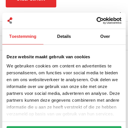
Productomschrijving
Reviews
Toestemming
Details
Over
Verzendinformatie
Deze website maakt gebruik van cookies
Gerelateerde producten
We gebruiken cookies om content en advertenties te
personaliseren, om functies voor social media te bieden
en om ons websiteverkeer te analyseren. Ook delen we
informatie over uw gebruik van onze site met onze
partners voor social media, adverteren en analyse. Deze
partners kunnen deze gegevens combineren met andere
informatie die u aan ze heeft verstrekt of die ze hebben
verzameld op basis van uw gebruik van hun services.
RAM Mount Pin-Lock™
Beveiligde draaiknop