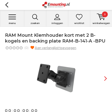
0
menu
zoeken
inloggen
wishlist
winkelwagen
RAM Mount Klemhouder kort met 2 B-
kogels en backing plate RAM-B-141-A -BPU
(0)
Aan verlanglijst toevoegen
0
0
:
0
0
:
0
0
:
0
0