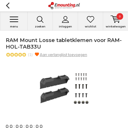
0
menu
zoeken
inloggen
wishlist
winkelwagen
RAM Mount Losse tabletklemen voor RAM-
HOL-TAB33U
(1)
Aan verlanglijst toevoegen
0
0
:
0
0
:
0
0
:
0
0