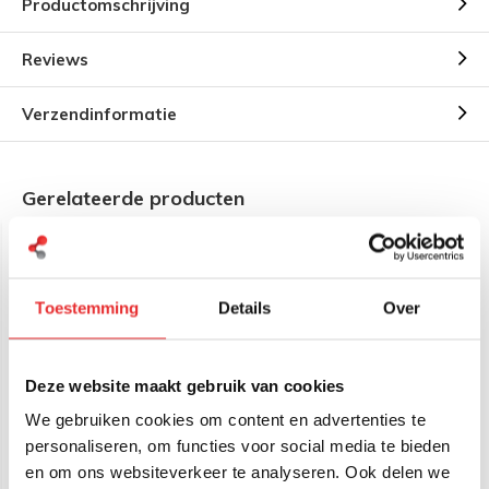
Productomschrijving
Reviews
Verzendinformatie
Gerelateerde producten
Toestemming
Details
Over
Deze website maakt gebruik van cookies
RAM Mount Universele
RAM Mount Universele
We gebruiken cookies om content en advertenties te
Tab-Tite losse Backplate
Tab-Lock losse Backplate
personaliseren, om functies voor social media te bieden
en om ons websiteverkeer te analyseren. Ook delen we