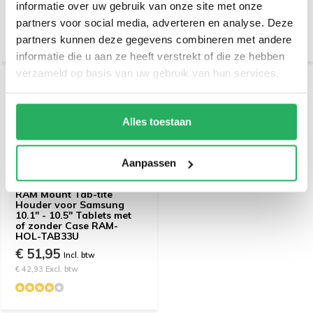
€ 29,95
€ 129,-
informatie over uw gebruik van onze site met onze
Incl. btw
Incl. btw
€ 24,75 Excl. btw
€ 106,61 Excl. btw
partners voor social media, adverteren en analyse. Deze
partners kunnen deze gegevens combineren met andere
informatie die u aan ze heeft verstrekt of die ze hebben
verzameld op basis van uw gebruik van hun services.
Alles toestaan
Aanpassen
RAM Mount Tab-tite
Houder voor Samsung
10.1" - 10.5" Tablets met
of zonder Case RAM-
HOL-TAB33U
€ 51,95
Incl. btw
€ 42,93 Excl. btw