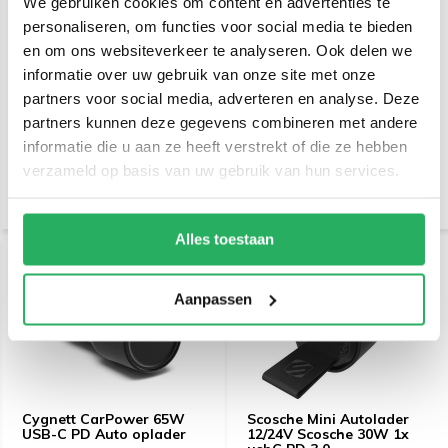
We gebruiken cookies om content en advertenties te
personaliseren, om functies voor social media te bieden
en om ons websiteverkeer te analyseren. Ook delen we
Mobiparts Car Charger 2-
Cygnett Armoured
informatie over uw gebruik van onze site met onze
port 30W PD Fast
Braided USB-C to USB-C
partners voor social media, adverteren en analyse. Deze
Charging USB-C + USB-A
Cable 1m Black
partners kunnen deze gegevens combineren met andere
€ 22,95
€ 23,95
informatie die u aan ze heeft verstrekt of die ze hebben
Incl. btw
Incl. btw
verzameld op basis van uw gebruik van hun services.
€ 18,97 Excl. btw
€ 19,79 Excl. btw
Alles toestaan
Aanpassen
Cygnett CarPower 65W
Scosche Mini Autolader
USB-C PD Auto oplader
12/24V Scosche 30W 1x