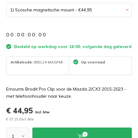
0
0
:
0
0
:
0
0
:
0
0
Besteld op werkdag voor 16:00, volgende dag geleverd
Artikelcode:
855114-MAGFMI
Op voorraad
Emounts Brodit Pro Clip voor de Mazda 2/CX3 2015-2023 -
met telefoonhouder naar keuze.
€ 44,95
Incl. btw
€ 37,15 Excl. btw