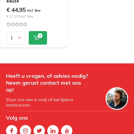
keuze
€ 44,95
Incl. btw
€ 37,15 Excl. btw
Heeft u vragen, of advies nodig?
Neem gerust contact met ons
op!
Stuur ons een e-mail of bel tijdens
kantooruren.
Volg ons