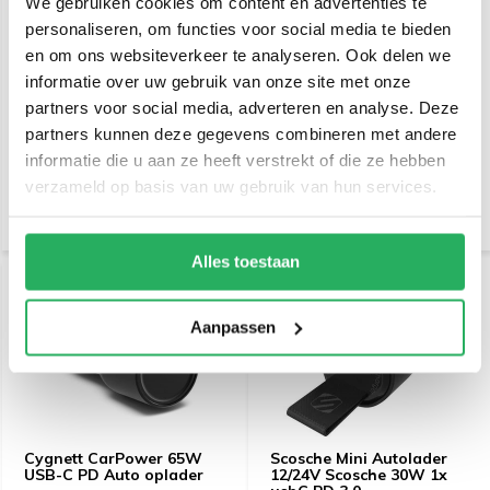
We gebruiken cookies om content en advertenties te
personaliseren, om functies voor social media te bieden
en om ons websiteverkeer te analyseren. Ook delen we
Mobiparts Car Charger 2-
Cygnett Armoured
informatie over uw gebruik van onze site met onze
port 30W PD Fast
Braided USB-C to USB-C
partners voor social media, adverteren en analyse. Deze
Charging USB-C + USB-A
Cable 1m Black
partners kunnen deze gegevens combineren met andere
€ 22,95
€ 23,95
informatie die u aan ze heeft verstrekt of die ze hebben
Incl. btw
Incl. btw
verzameld op basis van uw gebruik van hun services.
€ 18,97 Excl. btw
€ 19,79 Excl. btw
Alles toestaan
Aanpassen
Cygnett CarPower 65W
Scosche Mini Autolader
USB-C PD Auto oplader
12/24V Scosche 30W 1x