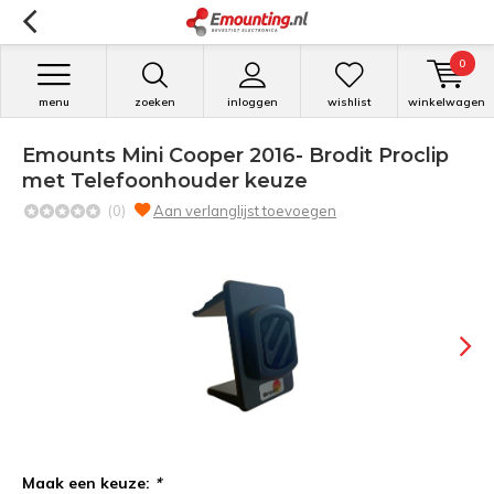
0
menu
zoeken
inloggen
wishlist
winkelwagen
Emounts Mini Cooper 2016- Brodit Proclip
met Telefoonhouder keuze
(0)
Aan verlanglijst toevoegen
Maak een keuze:
*