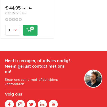
€ 44,95
Incl. btw
€ 37,15 Excl. btw
Heeft u vragen, of advies nodig?
Neem gerust contact met ons
op!
Stuur ons een e-mail of bel tijdens
kantooruren.
Volg ons