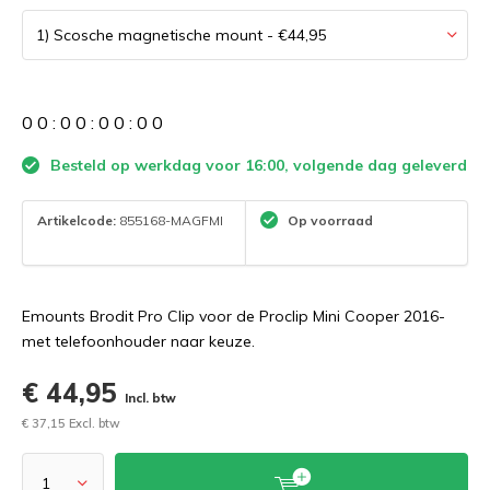
0
0
:
0
0
:
0
0
:
0
0
Besteld op werkdag voor 16:00, volgende dag geleverd
Artikelcode:
855168-MAGFMI
Op voorraad
Emounts Brodit Pro Clip voor de Proclip Mini Cooper 2016-
met telefoonhouder naar keuze.
€ 44,95
Incl. btw
€ 37,15 Excl. btw