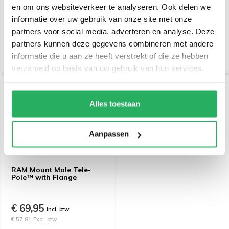
Arm with 8" Male RAM-VP-
Arm 8" Tele-Pole™ +VESA
en om ons websiteverkeer te analyseren. Ook delen we
SW1-8NB
informatie over uw gebruik van onze site met onze
€ 179,-
€ 164,95
partners voor social media, adverteren en analyse. Deze
Incl. btw
Incl. btw
partners kunnen deze gegevens combineren met andere
€ 147,93 Excl. btw
€ 136,32 Excl. btw
informatie die u aan ze heeft verstrekt of die ze hebben
verzameld op basis van uw gebruik van hun services.
Alles toestaan
Aanpassen
RAM Mount Male Tele-
Pole™ with Flange
€ 69,95
Incl. btw
€ 57,81 Excl. btw