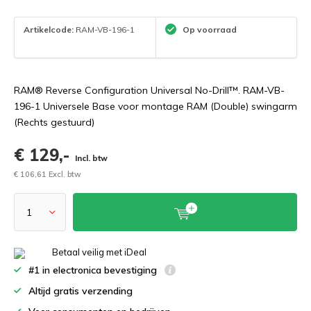
Artikelcode:
RAM-VB-196-1
Op voorraad
RAM® Reverse Configuration Universal No-Drill™. RAM-VB-
196-1 Universele Base voor montage RAM (Double) swingarm
(Rechts gestuurd)
€ 129,-
Incl. btw
€ 106,61 Excl. btw
Betaal veilig met iDeal
#1 in electronica bevestiging
Altijd gratis verzending