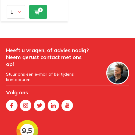
Heeft u vragen, of advies nodig?
Neem gerust contact met ons
op!
Stuur ons een e-mail of bel tijdens
kantooruren.
Volg ons