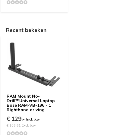
Recent bekeken
RAM Mount No-
Drill™Universal Laptop
Base RAM-VB-196 - 1
Righthand driving
€ 129,-
Incl. btw
€ 106,61 Excl. btw