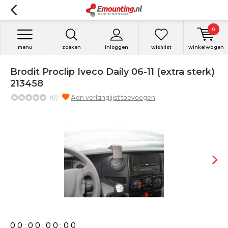
0
menu
zoeken
inloggen
wishlist
winkelwagen
Brodit Proclip Iveco Daily 06-11 (extra sterk)
213458
(0)
Aan verlanglijst toevoegen
0
0
:
0
0
:
0
0
:
0
0