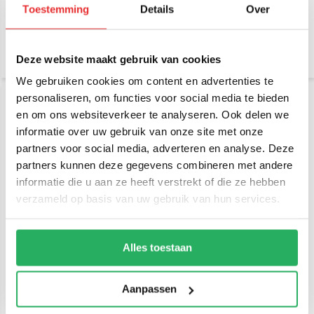
Toestemming
Details
Over
€ 47,95
€ 49,95
Incl. btw
Incl. btw
€ 39,63 Excl. btw
€ 41,28 Excl. btw
Deze website maakt gebruik van cookies
We gebruiken cookies om content en advertenties te
personaliseren, om functies voor social media te bieden
en om ons websiteverkeer te analyseren. Ook delen we
informatie over uw gebruik van onze site met onze
partners voor social media, adverteren en analyse. Deze
partners kunnen deze gegevens combineren met andere
informatie die u aan ze heeft verstrekt of die ze hebben
verzameld op basis van uw gebruik van hun services.
Brodit scannerhouder
Brodit scannerhouder
houder Zebra MC3200/
houder Zebra/ Motorola
Motorola MC3200
TC70/TC75, hardwire
Alles toestaan
€ 29,95
€ 99,95
Incl. btw
Incl. btw
€ 24,75 Excl. btw
€ 82,60 Excl. btw
Aanpassen