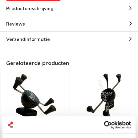
Productomschrijving
Reviews
Verzendinformatie
Gerelateerde producten
RAM Mount Universele X-
RAM Mount Universele
Grip houder met Snap-
Large X-Grip houder met
Link™ kogel
Snap-Link™ Socket kogel