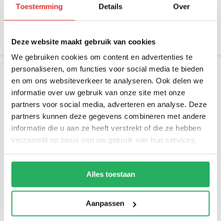
Toestemming
Details
Over
€ 21,95
€ 36,95
Incl. btw
Incl. btw
€ 18,14 Excl. btw
€ 30,54 Excl. btw
Deze website maakt gebruik van cookies
We gebruiken cookies om content en advertenties te
personaliseren, om functies voor social media te bieden
en om ons websiteverkeer te analyseren. Ook delen we
informatie over uw gebruik van onze site met onze
partners voor social media, adverteren en analyse. Deze
partners kunnen deze gegevens combineren met andere
informatie die u aan ze heeft verstrekt of die ze hebben
verzameld op basis van uw gebruik van hun services.
RAM Mount 4 inch
RAM Mount Klemhouder
buisklem set C-kogel en
aluminium met 2 C-kogels
klemhouder RAM-101U-
247-4
Alles toestaan
€ 119,95
€ 79,95
Incl. btw
Incl. btw
€ 99,13 Excl. btw
€ 66,07 Excl. btw
Aanpassen