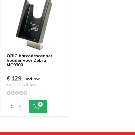
QBIC barcodescanner
houder voor Zebra
MC9300
€ 129,-
Incl. btw
€ 106,61 Excl. btw