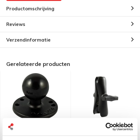
Productomschrijving
Reviews
Verzendinformatie
Gerelateerde producten
RAM Mount aluminium C-
RAM Mount RAM-201U
kogel, ronde montage
montage klemarm C-maat
base RAM-202U
aluminium