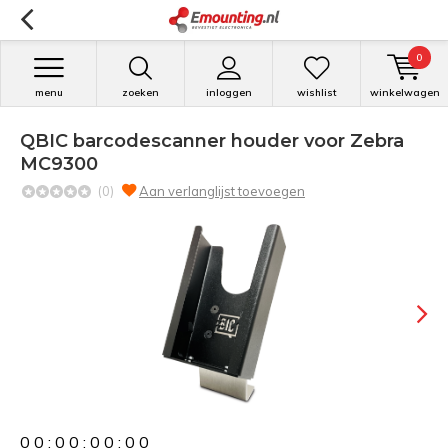
0
menu
zoeken
inloggen
wishlist
winkelwagen
QBIC barcodescanner houder voor Zebra
MC9300
(0)
Aan verlanglijst toevoegen
0
0
:
0
0
:
0
0
:
0
0