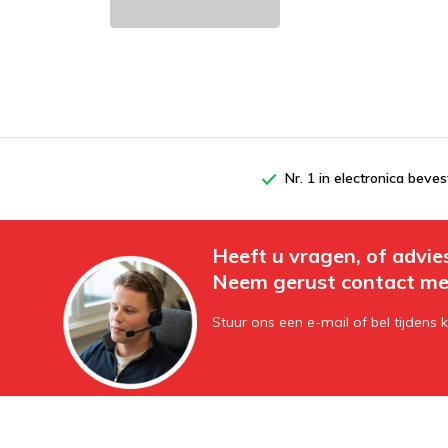
Nr. 1 in electronica beves
Heeft u vragen, of advie
Neem gerust contact me
Stuur ons een e-mail of bel tijdens 