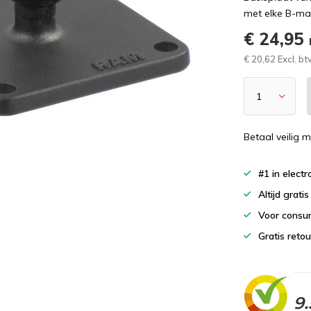
met elke B-ma
€ 24,95
€ 20,62 Excl. b
Betaal veilig m
#1 in elect
Altijd grati
Voor consu
Gratis reto
9.