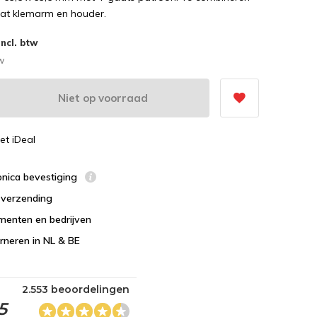
at klemarm en houder.
Incl. btw
tw
Niet op voorraad
et iDeal
ronica bevestiging
s verzending
menten en bedrijven
urneren in NL & BE
2.553 beoordelingen
5