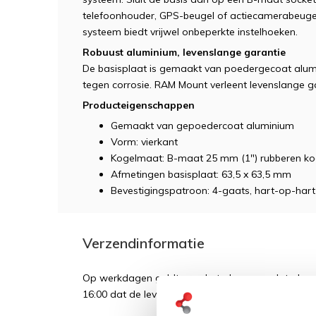
telefoonhouder, GPS-beugel of actiecamerabeugel
systeem biedt vrijwel onbeperkte instelhoeken.
Robuust aluminium, levenslange garantie
De basisplaat is gemaakt van poedergecoat alumin
tegen corrosie. RAM Mount verleent levenslange ga
Producteigenschappen
Gemaakt van gepoedercoat aluminium
Vorm: vierkant
Kogelmaat: B-maat 25 mm (1") rubberen ko
Afmetingen basisplaat: 63,5 x 63,5 mm
Bevestigingspatroon: 4-gaats, hart-op-har
Verzendinformatie
Op werkdagen geldt over het algemeen dat als een
16:00 dat de levering de volgende dag plaatsvindt