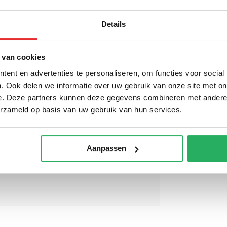
Details
 van cookies
RAM Mount B
wordt 'm!
(25 mm) Alum
ent en advertenties te personaliseren, om functies voor social
Base Rechtho
. Ook delen we informatie over uw gebruik van onze site met on
76 mm - RAM-
Mount B-Kogel (25 mm)
202U-23
nium Basis Vierkant 63,5 x
e. Deze partners kunnen deze gegevens combineren met andere i
€ 34,95
Incl.
 mm
erzameld op basis van uw gebruik van hun services.
€ 28,88 Excl. btw
(0)
Aanpassen
,95
Niet op voorraad