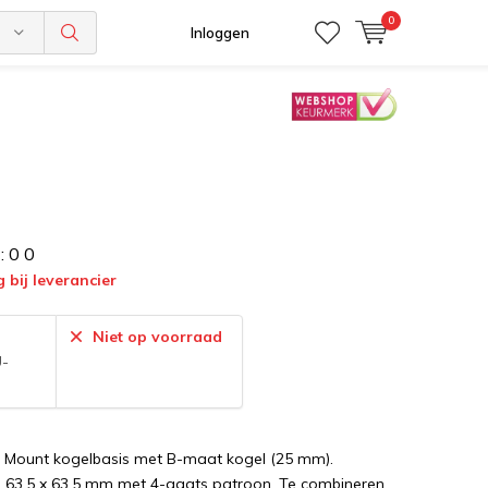
0
n
Inloggen
:
0
0
g bij leverancier
:
Niet op voorraad
U-
 Mount kogelbasis met B-maat kogel (25 mm).
n 63,5 x 63,5 mm met 4-gaats patroon. Te combineren