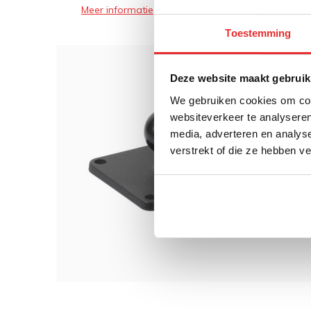
Meer informatie
Toestemming
Deze website maakt gebruik
Dit 
We gebruiken cookies om cont
websiteverkeer te analyseren
RAM 
Alumi
media, adverteren en analys
63,5
verstrekt of die ze hebben v
€ 24