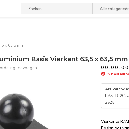
Alle categorieë
3,5 x 63,5 mm
minium Basis Vierkant 63,5 x 63,5 mm
0
0
:
0
0
:
0
0
ordeling toevoegen
In bestellin
Artikelcode
RAM-B-202
2525
Vierkante RAM
Basisplaat va