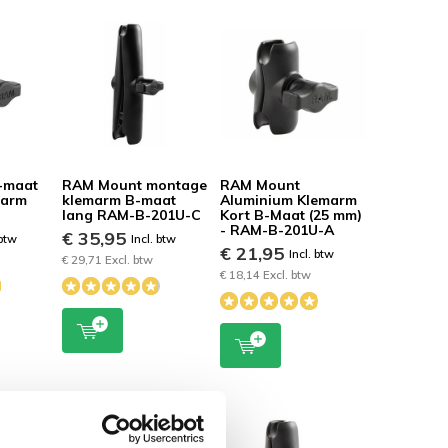
-maat
RAM Mount montage
RAM Mount
marm
klemarm B-maat
Aluminium Klemarm
lang RAM-B-201U-C
Kort B-Maat (25 mm)
- RAM-B-201U-A
€ 35,95
 btw
Incl. btw
€ 21,95
Incl. btw
€ 29,71 Excl. btw
€ 18,14 Excl. btw