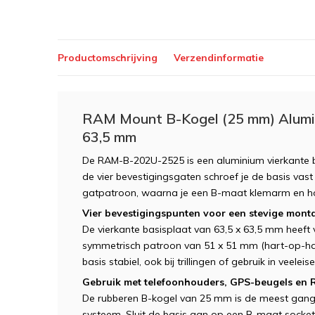
Productomschrijving
Verzendinformatie
RAM Mount B-Kogel (25 mm) Alumin
63,5 mm
De RAM-B-202U-2525 is een aluminium vierkante b
de vier bevestigingsgaten schroef je de basis va
gatpatroon, waarna je een B-maat klemarm en ho
Vier bevestigingspunten voor een stevige mont
De vierkante basisplaat van 63,5 x 63,5 mm heeft 
symmetrisch patroon van 51 x 51 mm (hart-op-hart)
basis stabiel, ook bij trillingen of gebruik in veel
Gebruik met telefoonhouders, GPS-beugels en
De rubberen B-kogel van 25 mm is de meest gan
systeem. Sluit de basis aan op een B-maat sock