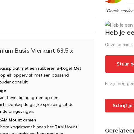
“Goede service 
Heb je e
Onze speciali
ium Basis Vierkant 63,5 x
Stuur b
asisplaat met een rubberen B-kogel. Met
st op elk oppervlak met een passend
uder aansluit.
Er zijn nog ge
age
vier bevestigingsgaten op een
. Dankzij de gelijke spreiding zit de
Schrijf j
eisende omgevingen.
 RAM Mount armen
gbare kogelmaat binnen het RAM Mount
Gerelatee
etarm en combineer hem met een