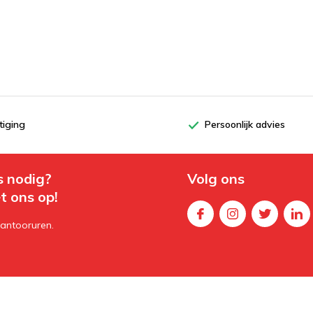
tiging
Persoonlijk advies
s nodig?
Volg ons
t ons op!
kantooruren.