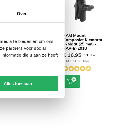
Over
-Kogel
RAM Mount B-Kogel
RAM Mount
inium
(25 mm) Aluminium
Composiet Klemarm
 media te bieden en om ons
ek 51 x
Basis Rond - RAM-
B-Maat (25 mm) -
ze partners voor social
B-
B-202U
RAP-B-201U
€ 13,95
€ 16,95
nformatie die u aan ze heeft
Incl. btw
Incl. btw
 btw
€ 11,53 Excl. btw
€ 14,01 Excl. btw
Alles toestaan