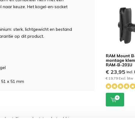
 naar keuze. Het kogel-en-socket
ium: sterk, lichtgewicht en bestand
rantie op dit product.
RAM Mount B
montage kle
RAM-B-201U
gel
€ 23,95
Incl.
€ 19,79 Excl. btw
t 51 x 51 mm
 bestelling geplaatst en betaald is voor
.