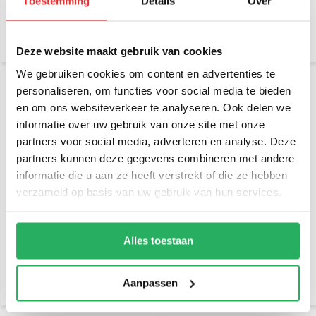
Toestemming
Details
Over
€ 32,95
€ 31,95
Incl. btw
Incl. btw
€ 27,23 Excl. btw
€ 26,41 Excl. btw
Deze website maakt gebruik van cookies
We gebruiken cookies om content en advertenties te
personaliseren, om functies voor social media te bieden
en om ons websiteverkeer te analyseren. Ook delen we
informatie over uw gebruik van onze site met onze
partners voor social media, adverteren en analyse. Deze
partners kunnen deze gegevens combineren met andere
informatie die u aan ze heeft verstrekt of die ze hebben
verzameld op basis van uw gebruik van hun services.
RAM Mount Chrome
RAM Mount Chrome Rail
Motorcycle Brake/Clutch
Base with Stainless Steel
Base
Alles toestaan
€ 49,95
€ 44,95
Incl. btw
Incl. btw
€ 41,28 Excl. btw
€ 37,15 Excl. btw
Aanpassen