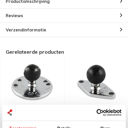
Productomschrijving
Reviews
Verzendinformatie
Gerelateerde producten
RAM Mount Chrome 2.5"
RAM Mount Chrome
Round Base B-kogel
diamond base B-Kogel