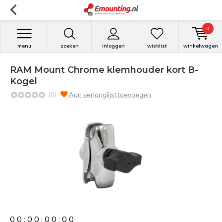
0
menu
zoeken
inloggen
wishlist
winkelwagen
RAM Mount Chrome klemhouder kort B-
Kogel
(0)
Aan verlanglijst toevoegen
0
0
:
0
0
:
0
0
:
0
0