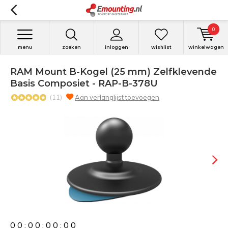
0
menu
zoeken
inloggen
wishlist
winkelwagen
RAM Mount B-Kogel (25 mm) Zelfklevende
Basis Composiet - RAP-B-378U
(11)
Aan verlanglijst toevoegen
0
0
:
0
0
:
0
0
:
0
0