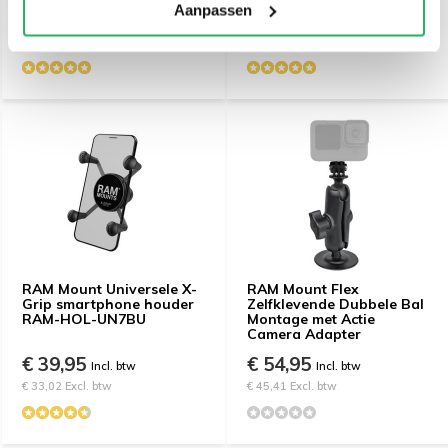
Aanpassen
€ 10,95
€ 10,95
Incl. btw
Incl. btw
€ 9,05 Excl. btw
€ 9,05 Excl. btw
RAM Mount Universele X-
RAM Mount Flex
Grip smartphone houder
Zelfklevende Dubbele Bal
RAM-HOL-UN7BU
Montage met Actie
Camera Adapter
€ 39,95
€ 54,95
Incl. btw
Incl. btw
€ 33,02 Excl. btw
€ 45,41 Excl. btw