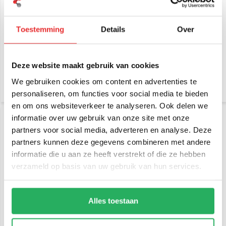
RAM Mount Composiet
RAM Mount korte
Toestemming
Details
Over
Klemarm B-Maat (25 mm) -
klemarm composiet -B-
RAP-B-201U
maat RAP-B-201U-A
€ 16,95
€ 15,95
Incl. btw
Incl. btw
Deze website maakt gebruik van cookies
€ 14,01 Excl. btw
€ 13,18 Excl. btw
We gebruiken cookies om content en advertenties te
personaliseren, om functies voor social media te bieden
en om ons websiteverkeer te analyseren. Ook delen we
informatie over uw gebruik van onze site met onze
partners voor social media, adverteren en analyse. Deze
partners kunnen deze gegevens combineren met andere
informatie die u aan ze heeft verstrekt of die ze hebben
verzameld op basis van uw gebruik van hun services.
RAM Mount B-Kogel (25
RAM Mount B-Kogel (25
Alles toestaan
mm) Diamant Basis
mm) Composiet Base
Composiet - RAP-B-238U
Rond - RAP-B-202U