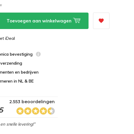
tw
Toevoegen aan winkelwagen
et iDeal
ronica bevestiging
s verzending
menten en bedrijven
urneren in NL & BE
2.553 beoordelingen
5
en snelle levering!”