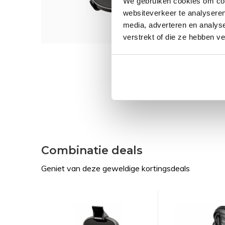
We gebruiken cookies om cont
websiteverkeer te analyseren
media, adverteren en analys
verstrekt of die ze hebben v
Combinatie deals
Geniet van deze geweldige kortingsdeals