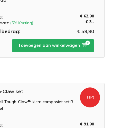
-2U
€ 62,90
l:
€ 3,-
aart:
(5% Korting)
lbedrag:
€ 59,90
Toevoegen aan winkelwagen
-Claw set
TIP!
ll Tough-Claw™ klem composiet set B-
el
€ 91,90
l: