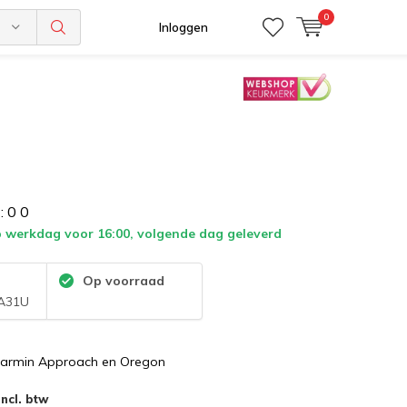
0
n
Inloggen
:
0
0
 werkdag voor 16:00, volgende dag geleverd
:
Op voorraad
A31U
Garmin Approach en Oregon
Incl. btw