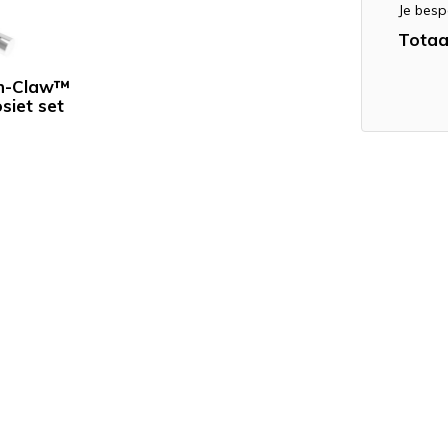
Je besp
Totaa
gh-Claw™
siet set