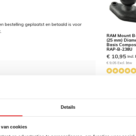
 bestelling geplaatst en betaald is voor
.
RAM Mount B
(25 mm) Diam
Basis Composi
RAP-B-238U
€ 10,95
Incl.
€ 9,05 Excl. btw
wordt 'm!
Mount Houder Garmin
on
Details
(5)
 van cookies
Toevoegen aan
,95