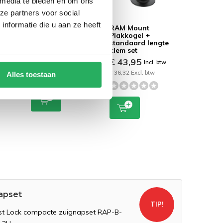
 media te bieden en om ons
ze partners voor social
nformatie die u aan ze heeft
wist
RAM Mount
RAM Mount
e
Plakkogel + korte
Plakkogel +
AP-B-
klemhouder set
standaard lengte
klem set
€ 42,95
Incl. btw
€ 43,95
 btw
Incl. btw
€ 35,50 Excl. btw
€ 36,32 Excl. btw
Alles toestaan
apset
TIP!
st Lock compacte zuignapset RAP-B-