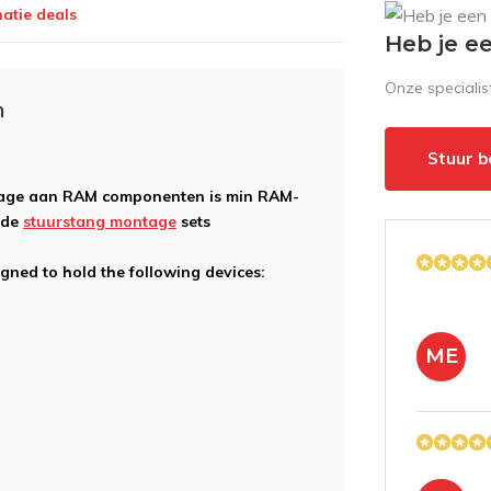
atie deals
Heb je e
Onze speciali
n
Stuur b
age aan RAM componenten is min RAM-
 de
stuurstang montage
sets
gned to hold the following devices:
ME