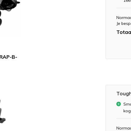
166
Normaa
Je besp
Totaa
 RAP-B-
Tough
Sma
kog
Normaa