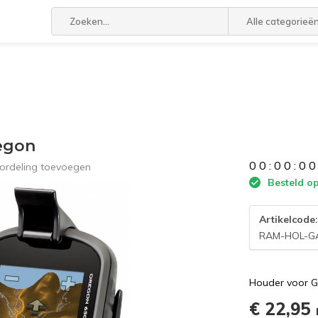
Alle categorieë
egon
0
0
:
0
0
:
0
0
ordeling toevoegen
Besteld op
Artikelcode
RAM-HOL-G
Houder voor 
€ 22,95