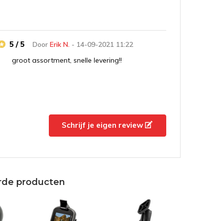
5 / 5
Door
Erik N.
- 14-09-2021 11:22
groot assortment, snelle levering!!
5 / 5
Door
Gerard
- 13-11-2020 08:54
Schrijf je eigen review
Goed en stevig
5 / 5
Door
jan
- 22-10-2017 08:06
rde producten
Goede stevige pasvorm