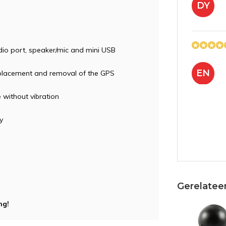
DY
udio port, speaker/mic and mini USB
EN
 placement and removal of the GPS
 without vibration
y
GD
Gerelatee
ng!
JN