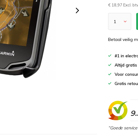
€ 18,97 Excl. b
Betaal veilig m
#1 in elect
Altijd grati
Voor consu
Gratis reto
9.
“Goede service 