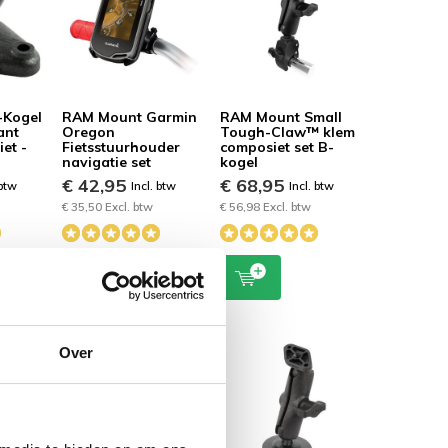
-Kogel
RAM Mount Garmin
RAM Mount Small
ant
Oregon
Tough-Claw™ klem
et -
Fietsstuurhouder
composiet set B-
navigatie set
kogel
€ 42,95
€ 68,95
 btw
Incl. btw
Incl. btw
€ 35,50 Excl. btw
€ 56,98 Excl. btw
Over