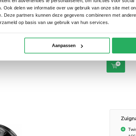
winkelwagen
ent en advertenties te personaliseren, om functies voor social
. Ook delen we informatie over uw gebruik van onze site met on
e. Deze partners kunnen deze gegevens combineren met andere i
RAM Mount T
Lock compact
erzameld op basis van uw gebruik van hun services.
zuignapset R
166-2U
€ 39,95
Incl.
€ 33,02 Excl. btw
Aanpassen
Zuign
Twi