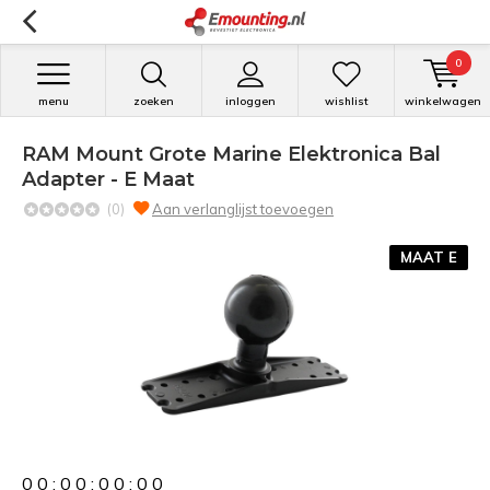
0
menu
zoeken
inloggen
wishlist
winkelwagen
RAM Mount Grote Marine Elektronica Bal
Adapter - E Maat
(0)
Aan verlanglijst toevoegen
MAAT E
0
0
:
0
0
:
0
0
:
0
0