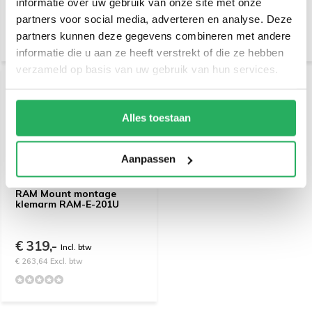
informatie over uw gebruik van onze site met onze
€ 539,-
€ 209,-
Incl. btw
Incl. btw
partners voor social media, adverteren en analyse. Deze
€ 445,45 Excl. btw
€ 172,73 Excl. btw
partners kunnen deze gegevens combineren met andere
informatie die u aan ze heeft verstrekt of die ze hebben
verzameld op basis van uw gebruik van hun services.
Alles toestaan
Aanpassen
RAM Mount montage
klemarm RAM-E-201U
€ 319,-
Incl. btw
€ 263,64 Excl. btw