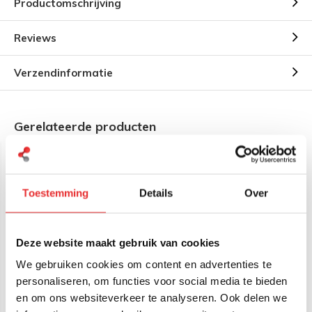
Productomschrijving
Reviews
Verzendinformatie
Gerelateerde producten
Toestemming
Details
Over
Deze website maakt gebruik van cookies
We gebruiken cookies om content en advertenties te
RAM Mount Grote Marine
RAM Mount Korte
Elektronica Mount - E
klemarm RAM-E-201U-D
personaliseren, om functies voor social media te bieden
Maat RAM-E-111U
en om ons websiteverkeer te analyseren. Ook delen we