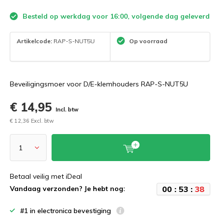
Besteld op werkdag voor 16:00, volgende dag geleverd
Artikelcode:
RAP-S-NUT5U
Op voorraad
Beveiligingsmoer voor D/E-klemhouders RAP-S-NUT5U
€ 14,95
Incl. btw
€ 12,36 Excl. btw
Betaal veilig met iDeal
0
0
:
5
3
:
3
8
Vandaag verzonden? Je hebt nog:
#1 in electronica bevestiging