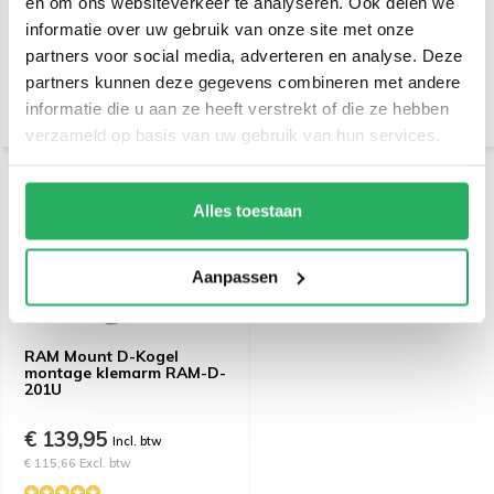
en om ons websiteverkeer te analyseren. Ook delen we
informatie over uw gebruik van onze site met onze
€ 189,95
€ 89,95
partners voor social media, adverteren en analyse. Deze
Incl. btw
Incl. btw
partners kunnen deze gegevens combineren met andere
€ 156,98 Excl. btw
€ 74,34 Excl. btw
informatie die u aan ze heeft verstrekt of die ze hebben
verzameld op basis van uw gebruik van hun services.
Alles toestaan
Aanpassen
RAM Mount D-Kogel
montage klemarm RAM-D-
201U
€ 139,95
Incl. btw
€ 115,66 Excl. btw