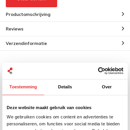
Productomschrijving
Reviews
Verzendinformatie
Gerelateerde producten
Toestemming
Details
Over
Deze website maakt gebruik van cookies
We gebruiken cookies om content en advertenties te
RAM Mount D-Kogel lange
RAM Mount D-kogel korte
personaliseren, om functies voor social media te bieden
klemarm RAM-D-201U-E
klemarm RAM-D-201U-C