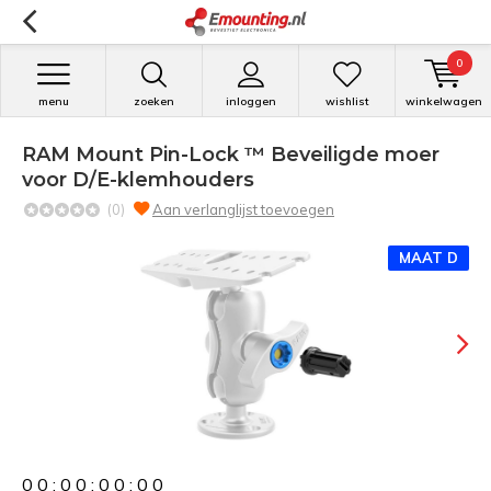
0
menu
zoeken
inloggen
wishlist
winkelwagen
RAM Mount Pin-Lock ™ Beveiligde moer
voor D/E-klemhouders
(0)
Aan verlanglijst toevoegen
MAAT D
0
0
:
0
0
:
0
0
:
0
0