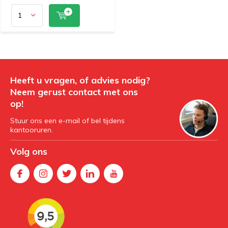
Heeft u vragen, of advies nodig?
Neem gerust contact met ons
op!
Stuur ons een e-mail of bel tijdens
kantooruren.
Volg ons