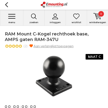
0
menu
zoeken
inloggen
wishlist
winkelwagen
RAM Mount C-Kogel rechthoek base,
AMPS gaten RAM-347U
(2)
Aan verlanglijst toevoegen
MAAT C
0
0
:
0
0
:
0
0
:
0
0