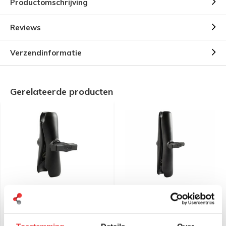
Productomschrijving
Reviews
Verzendinformatie
Gerelateerde producten
RAM Mount RAM-201U
RAM Mount Ram-201U-D
montage klemarm C-maat
montage klem aluminium
aluminium
lang