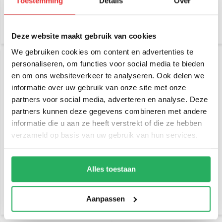
Toestemming
Details
Over
€ 36,95
€ 69,95
Incl. btw
Incl. btw
€ 30,54 Excl. btw
€ 57,81 Excl. btw
Deze website maakt gebruik van cookies
We gebruiken cookies om content en advertenties te
personaliseren, om functies voor social media te bieden
en om ons websiteverkeer te analyseren. Ook delen we
informatie over uw gebruik van onze site met onze
partners voor social media, adverteren en analyse. Deze
partners kunnen deze gegevens combineren met andere
informatie die u aan ze heeft verstrekt of die ze hebben
verzameld op basis van uw gebruik van hun services.
RAM Mount RAM-201U-B
RAM Mount aluminium C-
montage arm C aluminium
kogel, ronde montage
kort
base RAM-202U
Alles toestaan
€ 34,95
€ 21,95
Incl. btw
Incl. btw
€ 28,88 Excl. btw
€ 18,14 Excl. btw
Aanpassen