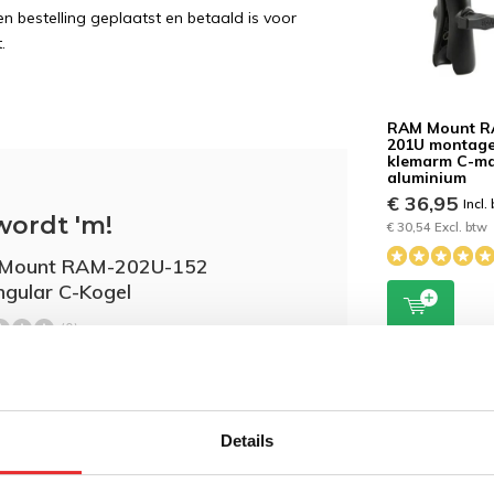
 bestelling geplaatst en betaald is voor
.
RAM Mount R
201U montag
klemarm C-m
aluminium
€ 36,95
Incl.
wordt 'm!
€ 30,54 Excl. btw
Mount RAM-202U-152
ngular C-Kogel
(0)
Toevoegen aan
,95
winkelwagen
Details