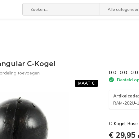
Alle categorieë
ngular C-Kogel
0
0
:
0
0
:
0
0
ordeling toevoegen
Besteld op
MAAT C
Artikelcode
RAM-202U-
C-Kogel, Base
€ 29,95