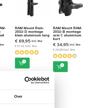
AM-
RAM Mount Ram-
RAM Mount RAM-
e
201U-D montage
201U-B montage
aat
klem aluminium lang
arm C aluminium
kort
€ 69,95
Incl. btw
€ 34,95
 btw
Incl. btw
€ 57,81 Excl. btw
€ 28,88 Excl. btw
Over