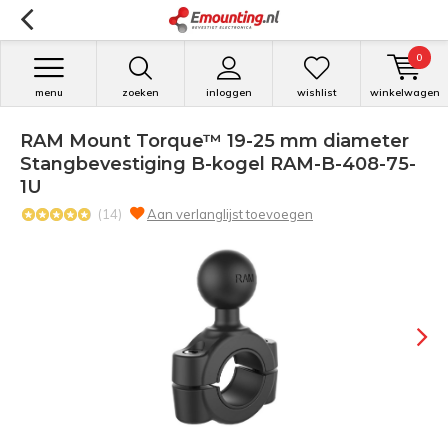
0
menu
zoeken
inloggen
wishlist
winkelwagen
RAM Mount Torque™ 19-25 mm diameter
Stangbevestiging B-kogel RAM-B-408-75-
1U
(14)
Aan verlanglijst toevoegen