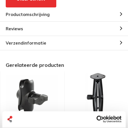
Productomschrijving
Reviews
Verzendinformatie
Gerelateerde producten
RAM Mount Aluminium
RAM Mount Klemarm Lang
Klemarm Kort B-Maat (25
met Diamant Basis en B-