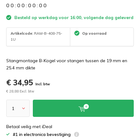
0
0
:
0
0
:
0
0
:
0
0
Besteld op werkdag voor 16:00, volgende dag geleverd
Artikelcode:
RAM-B-408-75-
Op voorraad
1U
Stangmontage B-Kogel voor stangen tussen de 19 mm en
25.4 mm dikte
€ 34,95
Incl. btw
€ 28,88 Excl. btw
Betaal veilig met iDeal
#1 in electronica bevestiging