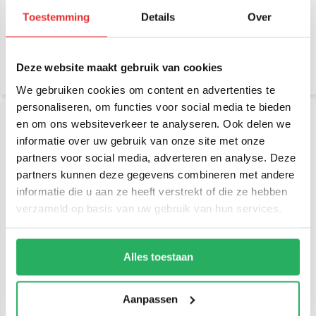
mm) - RAM-B-201U-A
Kogel (25 mm)
Toestemming
Details
Over
€ 21,95
€ 41,95
Incl. btw
Incl. btw
€ 18,14 Excl. btw
€ 34,67 Excl. btw
Deze website maakt gebruik van cookies
We gebruiken cookies om content en advertenties te
personaliseren, om functies voor social media te bieden
en om ons websiteverkeer te analyseren. Ook delen we
informatie over uw gebruik van onze site met onze
partners voor social media, adverteren en analyse. Deze
partners kunnen deze gegevens combineren met andere
informatie die u aan ze heeft verstrekt of die ze hebben
verzameld op basis van uw gebruik van hun services.
RAM Mount Klemarm Lang
RAM Mount Klemarm Kort
met Ronde Basis en B-
met Ronde Basis en B-
Kogel (25 mm)
Kogel (25 mm)
Alles toestaan
€ 42,95
€ 31,95
Incl. btw
Incl. btw
€ 35,50 Excl. btw
€ 26,41 Excl. btw
Aanpassen