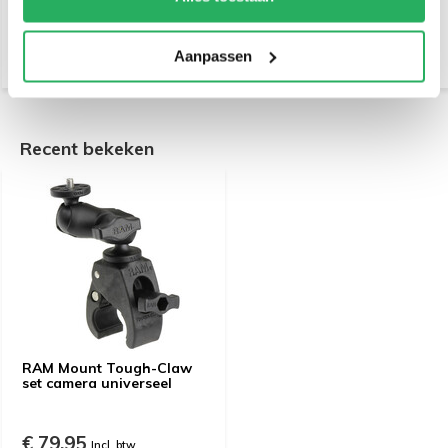
€ 49,95
€ 14,95
Incl. btw
Incl. btw
€ 41,28 Excl. btw
€ 12,36 Excl. btw
Aanpassen
Recent bekeken
RAM Mount Tough-Claw
set camera universeel
€ 79,95
Incl. btw