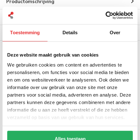
Productomschrijving
Reviews
Verzendinformatie
Toestemming
Details
Over
Deze website maakt gebruik van cookies
Gerelateerde producten
We gebruiken cookies om content en advertenties te
personaliseren, om functies voor social media te bieden
en om ons websiteverkeer te analyseren. Ook delen we
informatie over uw gebruik van onze site met onze
partners voor social media, adverteren en analyse. Deze
partners kunnen deze gegevens combineren met andere
informatie die u aan ze heeft verstrekt of die ze hebben
verzameld op basis van uw gebruik van hun services.
RAM Mount sleutelknop
RAM Mount Pin-Lock™
voor B-maat verbindings
Beveiligde draaiknop
armen RAM-KNOB3LU
voor B-klemhouders
Alles toestaan