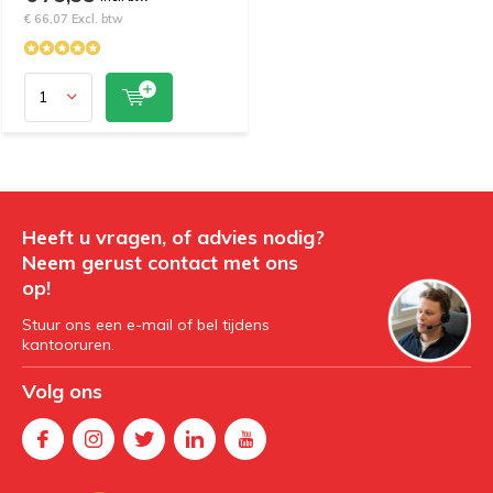
€ 66,07 Excl. btw
Heeft u vragen, of advies nodig?
Neem gerust contact met ons
op!
Stuur ons een e-mail of bel tijdens
kantooruren.
Volg ons