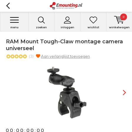
0
menu
zoeken
inloggen
wishlist
winkelwagen
RAM Mount Tough-Claw montage camera
universeel
(3)
Aan verlanglijst toevoegen
0
0
:
0
0
:
0
0
:
0
0