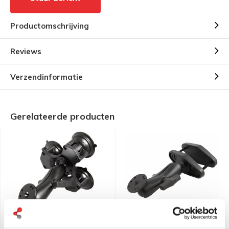
Productomschrijving
Reviews
Verzendinformatie
Gerelateerde producten
RAM Mount Triple Suction
RAM Mount 4 inch
klemhouder set, C-kogel
buisklem set C-kogel en