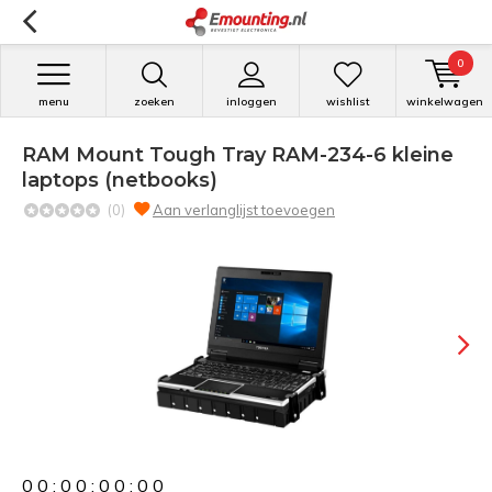
0
menu
zoeken
inloggen
wishlist
winkelwagen
RAM Mount Tough Tray RAM-234-6 kleine
laptops (netbooks)
(0)
Aan verlanglijst toevoegen
0
0
:
0
0
:
0
0
:
0
0