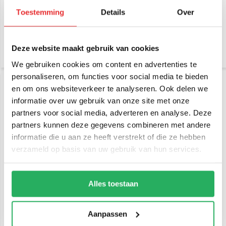
RAP-365-101U
klemhouder RAM-101U-
247-4
Toestemming
Details
Over
€ 119,95
€ 119,95
Incl. btw
Incl. btw
€ 99,13 Excl. btw
€ 99,13 Excl. btw
Deze website maakt gebruik van cookies
We gebruiken cookies om content en advertenties te
personaliseren, om functies voor social media te bieden
en om ons websiteverkeer te analyseren. Ook delen we
informatie over uw gebruik van onze site met onze
partners voor social media, adverteren en analyse. Deze
partners kunnen deze gegevens combineren met andere
informatie die u aan ze heeft verstrekt of die ze hebben
verzameld op basis van uw gebruik van hun services.
RAM Mount Netbook
RAM Mount Dubbele
houder set voor auto
zuignap met klemhouder
RAM-B-316-1-234-6U
set
Alles toestaan
€ 139,95
€ 94,95
Incl. btw
Incl. btw
€ 115,66 Excl. btw
€ 78,47 Excl. btw
Aanpassen