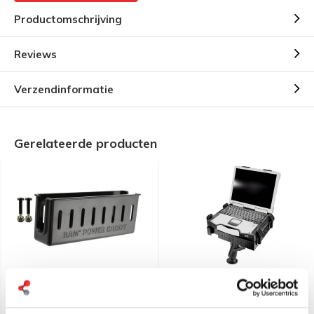
Productomschrijving
Reviews
Verzendinformatie
Gerelateerde producten
RAM Mount Power
RAM Mount Laptophouder
Caddy™ Accessoires
gebogen klemmen met
Houder voor RAM®
schroefmontage RAM-