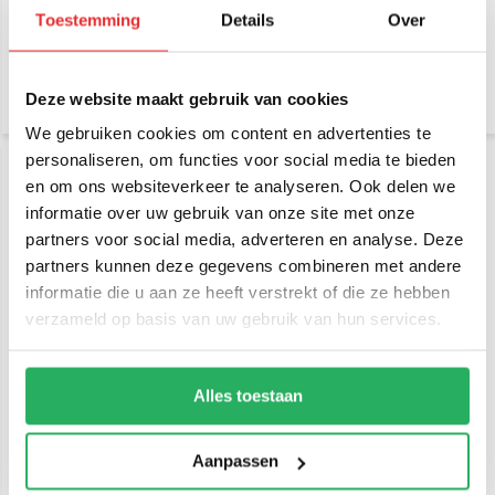
Tough-Tray™ RAM-234-
101-234-3U
5U
Toestemming
Details
Over
€ 179,-
Incl. btw
€ 24,95
Incl. btw
€ 147,93 Excl. btw
€ 20,62 Excl. btw
Deze website maakt gebruik van cookies
We gebruiken cookies om content en advertenties te
personaliseren, om functies voor social media te bieden
en om ons websiteverkeer te analyseren. Ook delen we
informatie over uw gebruik van onze site met onze
partners voor social media, adverteren en analyse. Deze
partners kunnen deze gegevens combineren met andere
informatie die u aan ze heeft verstrekt of die ze hebben
verzameld op basis van uw gebruik van hun services.
RAM Mount Tough-Tray™
RAM Mount Laptop
III laptoptray met
Tough-Tray™ Flat
veermechanisme en slot
Clamping Arm Kit
Alles toestaan
€ 199,-
€ 24,95
Incl. btw
Incl. btw
€ 164,46 Excl. btw
€ 20,62 Excl. btw
Aanpassen