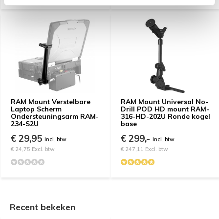
RAM Mount Verstelbare
RAM Mount Universal No-
Laptop Scherm
Drill POD HD mount RAM-
Ondersteuningsarm RAM-
316-HD-202U Ronde kogel
234-S2U
base
€ 29,95
€ 299,-
Incl. btw
Incl. btw
€ 24,75 Excl. btw
€ 247,11 Excl. btw
Recent bekeken