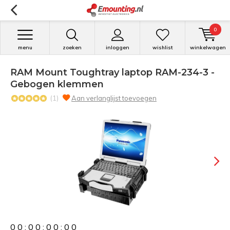
0
menu
zoeken
inloggen
wishlist
winkelwagen
RAM Mount Toughtray laptop RAM-234-3 -
Gebogen klemmen
(1)
Aan verlanglijst toevoegen
0
0
:
0
0
:
0
0
:
0
0