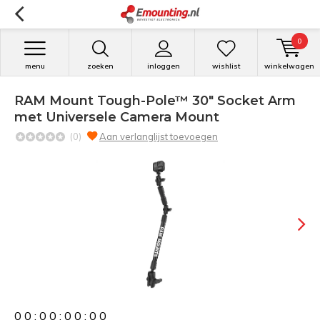
0
menu
zoeken
inloggen
wishlist
winkelwagen
RAM Mount Tough-Pole™ 30" Socket Arm
met Universele Camera Mount
(0)
Aan verlanglijst toevoegen
0
0
:
0
0
:
0
0
:
0
0