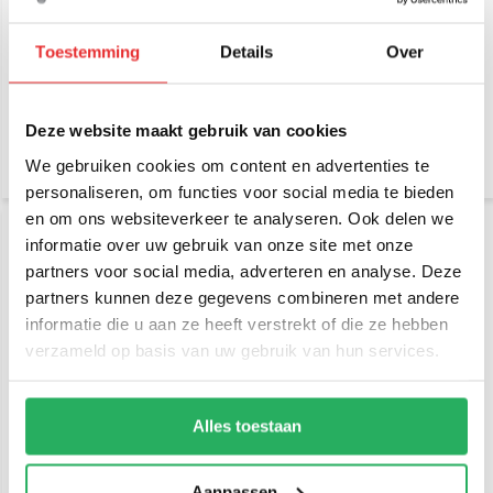
RAM Mount aluminium C-
RAM Mount Medium
kogel, ronde montage
Tough-Claw™ C-Kogel
Toestemming
Details
Over
base RAM-202U
RAP-404U
€ 21,95
€ 74,95
Incl. btw
Incl. btw
Deze website maakt gebruik van cookies
€ 18,14 Excl. btw
€ 61,94 Excl. btw
We gebruiken cookies om content en advertenties te
personaliseren, om functies voor social media te bieden
en om ons websiteverkeer te analyseren. Ook delen we
informatie over uw gebruik van onze site met onze
partners voor social media, adverteren en analyse. Deze
partners kunnen deze gegevens combineren met andere
informatie die u aan ze heeft verstrekt of die ze hebben
verzameld op basis van uw gebruik van hun services.
RAM Mount Large Tough-
RAM Mount ATV
Claw™ C-Kogel RAP-401U
Stuurstangbeugel C-kogel
Alles toestaan
met spanklem
€ 99,95
€ 42,95
Aanpassen
Incl. btw
Incl. btw