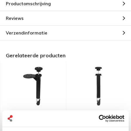
Productomschrijving
Reviews
Verzendinformatie
Gerelateerde producten
RAM Mount Male Tele-
RAM Mount 8" Long Top
Pole™ with Flange
Male Tele-Pole™