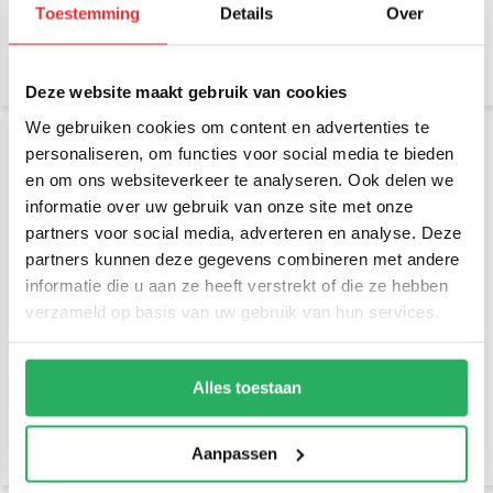
Toestemming
Details
Over
€ 69,95
€ 59,95
Incl. btw
Incl. btw
€ 57,81 Excl. btw
€ 49,55 Excl. btw
Deze website maakt gebruik van cookies
We gebruiken cookies om content en advertenties te
personaliseren, om functies voor social media te bieden
en om ons websiteverkeer te analyseren. Ook delen we
informatie over uw gebruik van onze site met onze
partners voor social media, adverteren en analyse. Deze
partners kunnen deze gegevens combineren met andere
informatie die u aan ze heeft verstrekt of die ze hebben
verzameld op basis van uw gebruik van hun services.
RAM Mount 12" Long Top
RAM Mount 12" Long
Male Tele-Pole™
Lower Female Tele-Pole™
Alles toestaan
€ 77,95
€ 44,95
Incl. btw
Incl. btw
€ 64,42 Excl. btw
€ 37,15 Excl. btw
Aanpassen