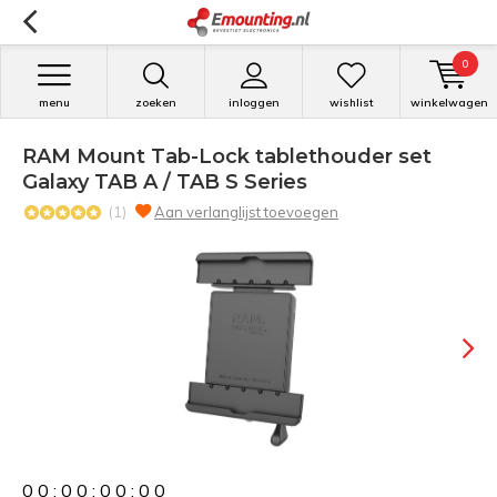
0
menu
zoeken
inloggen
wishlist
winkelwagen
RAM Mount Tab-Lock tablethouder set
Galaxy TAB A / TAB S Series
(1)
Aan verlanglijst toevoegen
0
0
:
0
0
:
0
0
:
0
0