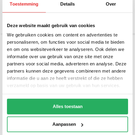
Toestemming
Details
Over
€ 119,-
€ 64,95
Incl. btw
Incl. btw
€ 98,35 Excl. btw
€ 53,68 Excl. btw
Deze website maakt gebruik van cookies
We gebruiken cookies om content en advertenties te
personaliseren, om functies voor social media te bieden
en om ons websiteverkeer te analyseren. Ook delen we
informatie over uw gebruik van onze site met onze
partners voor social media, adverteren en analyse. Deze
partners kunnen deze gegevens combineren met andere
informatie die u aan ze heeft verstrekt of die ze hebben
verzameld op basis van uw gebruik van hun services.
RAM Mount Small Tough-
RAM Mount U-Bout RVS
Claw™ klem composiet set
stangmontage ronde B-
ronde B-kogel
kogel
Alles toestaan
€ 69,95
€ 56,95
Incl. btw
Incl. btw
€ 57,81 Excl. btw
€ 47,07 Excl. btw
Aanpassen