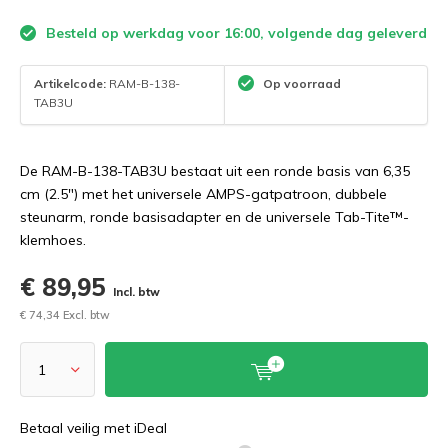
Besteld op werkdag voor 16:00, volgende dag geleverd
Artikelcode:
RAM-B-138-
Op voorraad
TAB3U
De RAM-B-138-TAB3U bestaat uit een ronde basis van 6,35
cm (2.5") met het universele AMPS-gatpatroon, dubbele
steunarm, ronde basisadapter en de universele Tab-Tite™-
klemhoes.
€ 89,95
Incl. btw
€ 74,34 Excl. btw
Betaal veilig met iDeal