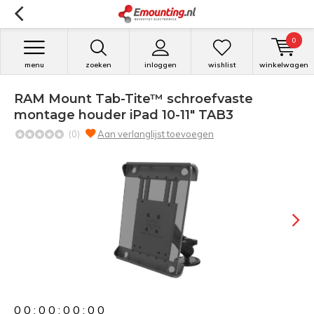
0
menu
zoeken
inloggen
wishlist
winkelwagen
RAM Mount Tab-Tite™ schroefvaste
montage houder iPad 10-11" TAB3
(0)
Aan verlanglijst toevoegen
0
0
:
0
0
:
0
0
:
0
0