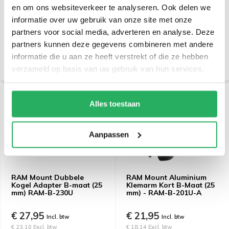
RAM Mount B-maat
RAM Mount montage
en om ons websiteverkeer te analyseren. Ook delen we
montage klemarm RAM-B-
klemarm B-maat lang
201U
RAM-B-201U-C
informatie over uw gebruik van onze site met onze
partners voor social media, adverteren en analyse. Deze
€ 23,95
€ 35,95
Incl. btw
Incl. btw
partners kunnen deze gegevens combineren met andere
€ 19,79 Excl. btw
€ 29,71 Excl. btw
informatie die u aan ze heeft verstrekt of die ze hebben
verzameld op basis van uw gebruik van hun services.
Alles toestaan
Aanpassen
RAM Mount Dubbele
RAM Mount Aluminium
Kogel Adapter B-maat (25
Klemarm Kort B-Maat (25
mm) RAM-B-230U
mm) - RAM-B-201U-A
€ 27,95
€ 21,95
Incl. btw
Incl. btw
€ 23,10 Excl. btw
€ 18,14 Excl. btw