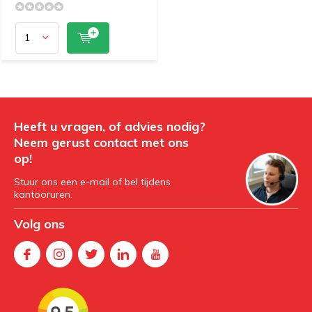
Heeft u vragen, of advies nodig?
Neem gerust contact met ons
op!
Stuur ons een e-mail of bel tijdens
kantooruren.
Volg ons