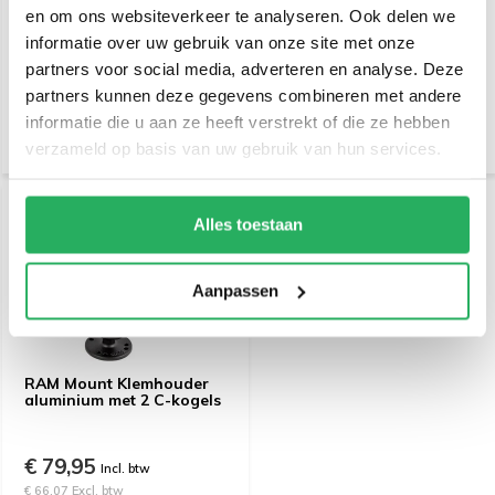
RAM Mount aluminium C-
RAM Mount RAM-D-254U
en om ons websiteverkeer te analyseren. Ook delen we
kogel, ronde montage
kogel kleine base plate(
base RAM-202U
AMPS)
informatie over uw gebruik van onze site met onze
partners voor social media, adverteren en analyse. Deze
€ 21,95
€ 46,95
Incl. btw
Incl. btw
partners kunnen deze gegevens combineren met andere
€ 18,14 Excl. btw
€ 38,80 Excl. btw
informatie die u aan ze heeft verstrekt of die ze hebben
verzameld op basis van uw gebruik van hun services.
Alles toestaan
Aanpassen
RAM Mount Klemhouder
aluminium met 2 C-kogels
€ 79,95
Incl. btw
€ 66,07 Excl. btw