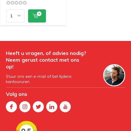
Heeft u vragen, of advies nodig?
Neem gerust contact met ons
op!
Stuur ons een e-mail of bel tijdens
kantooruren.
Volg ons