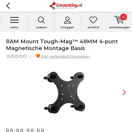
0
menu
zoeken
inloggen
wishlist
winkelwagen
RAM Mount Tough-Mag™ 48MM 4-punt
Magnetische Montage Basis
(0)
Aan verlanglijst toevoegen
0
0
:
0
0
:
0
0
:
0
0