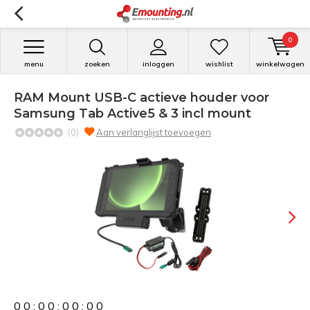
0
menu
zoeken
inloggen
wishlist
winkelwagen
RAM Mount USB-C actieve houder voor
Samsung Tab Active5 & 3 incl mount
(0)
Aan verlanglijst toevoegen
0
0
:
0
0
:
0
0
:
0
0