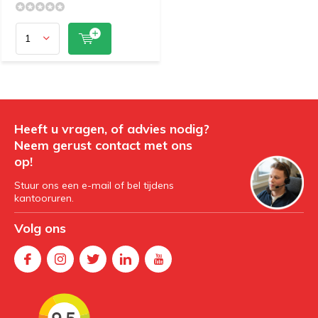
Heeft u vragen, of advies nodig?
Neem gerust contact met ons
op!
Stuur ons een e-mail of bel tijdens
kantooruren.
Volg ons