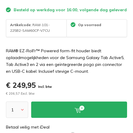
Besteld op werkdag voor 16:00, volgende dag geleverd
Artikelcode:
RAM-101-
Op voorraad
225B2-SAM60CP-V7CU
RAM® EZ-Roll'r™ Powered form-fit houder biedt
oplaadmogelijkheden voor de Samsung Galaxy Tab Active5,
Tab Active3 en 2 via een geïntegreerde pogo pin connector
en USB-C kabel. Inclusief stevige C-mount.
€ 249,95
Incl. btw
€ 206,57 Excl. btw
Betaal veilig met iDeal