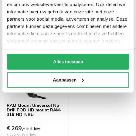
RAM Mount 4 inch
RAM Mount Klemhouder
en om ons websiteverkeer te analyseren. Ook delen we
buisklem set C-kogel en
kort aluminium met 2 C-
klemhouder RAM-101U-
kogels
informatie over uw gebruik van onze site met onze
247-4
partners voor social media, adverteren en analyse. Deze
€ 119,95
€ 77,95
Incl. btw
Incl. btw
partners kunnen deze gegevens combineren met andere
€ 99,13 Excl. btw
€ 64,42 Excl. btw
informatie die u aan ze heeft verstrekt of die ze hebben
verzameld op basis van uw gebruik van hun services.
Alles toestaan
Aanpassen
RAM Mount Universal No-
Drill POD HD mount RAM-
316-HD-NBU
€ 269,-
Incl. btw
€ 222,31 Excl. btw