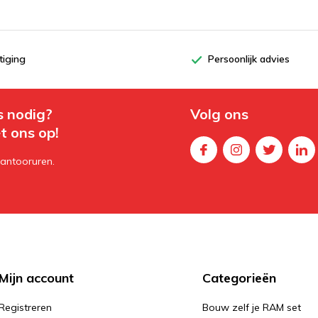
tiging
Persoonlijk advies
s nodig?
Volg ons
t ons op!
kantooruren.
Mijn account
Categorieën
Registreren
Bouw zelf je RAM set