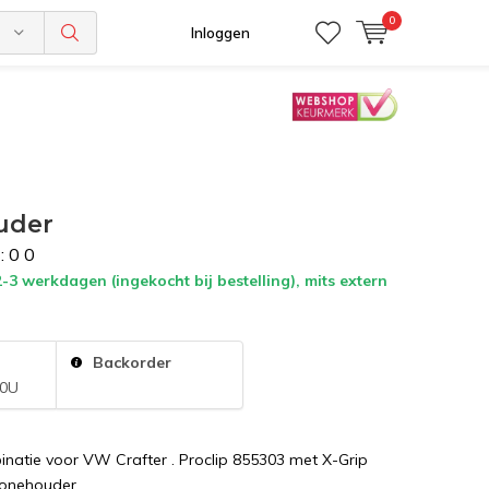
0
n
Inloggen
uder
:
0
0
2-3 werkdagen (ingekocht bij bestelling), mits extern
:
Backorder
10U
natie voor VW Crafter . Proclip 855303 met X-Grip
honehouder