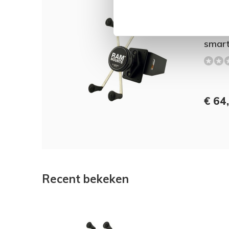
Dit 
Emoun
85530
smar
€ 64
Recent bekeken