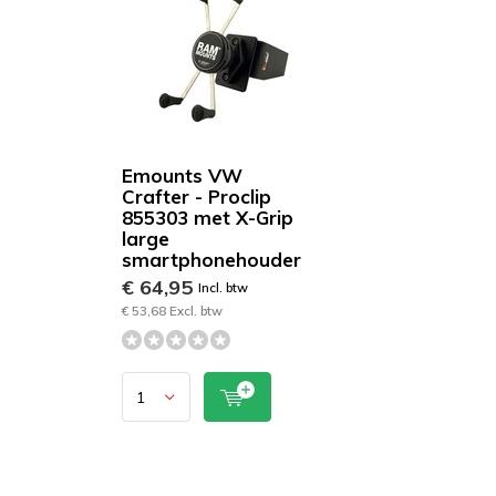
Emounts VW
Crafter - Proclip
855303 met X-Grip
large
smartphonehouder
€ 64,95
Incl. btw
€ 53,68 Excl. btw