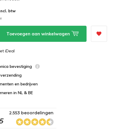
Incl. btw
tw
Toevoegen aan winkelwagen
et iDeal
ronica bevestiging
s verzending
menten en bedrijven
urneren in NL & BE
2.553 beoordelingen
5