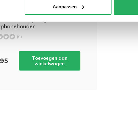
wordt 'm!
Aanpassen
ts VW Crafter - Proclip
3 met X-Grip large
tphonehouder
(0)
Toevoegen aan
,95
winkelwagen