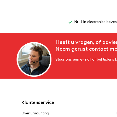
Nr. 1 in electronica beves
Heeft u vragen, of advie
Neem gerust contact me
Stuur ons een e-mail of bel tijdens 
Klantenservice
Over Emounting