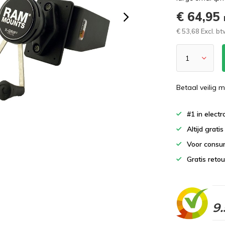
€ 64,95
€ 53,68 Excl. b
Betaal veilig m
#1 in elect
Altijd grati
Voor consu
Gratis reto
9.