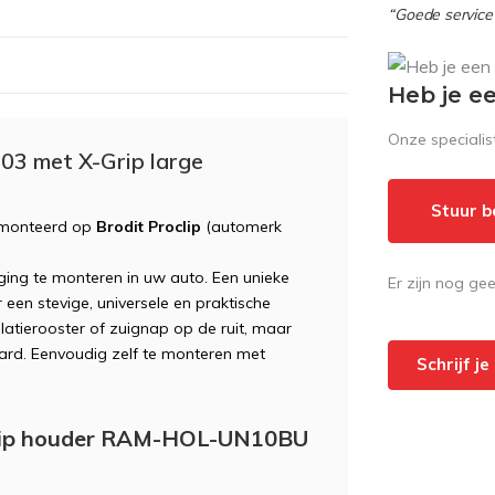
“Goede service 
Heb je e
Onze speciali
03 met X-Grip large
Stuur b
monteerd op
Brodit Proclip
(automerk
ing te monteren in uw auto. Een unieke
Er zijn nog ge
een stevige, universele en praktische
ilatierooster of zuignap op de ruit, maar
d. Eenvoudig zelf te monteren met
Schrijf j
Grip houder RAM-HOL-UN10BU