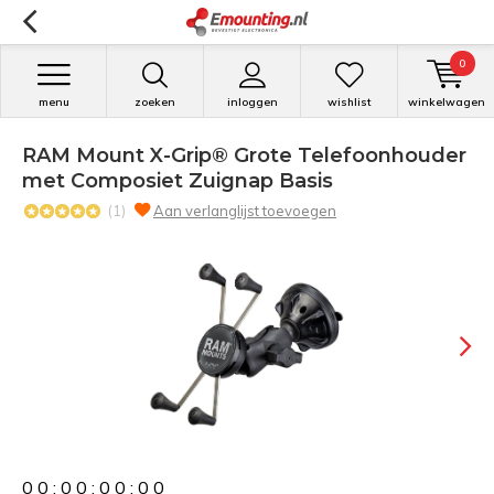
0
menu
zoeken
inloggen
wishlist
winkelwagen
RAM Mount X-Grip® Grote Telefoonhouder
met Composiet Zuignap Basis
(1)
Aan verlanglijst toevoegen
0
0
:
0
0
:
0
0
:
0
0