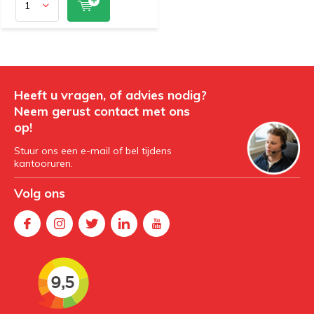
Heeft u vragen, of advies nodig?
Neem gerust contact met ons
op!
Stuur ons een e-mail of bel tijdens
kantooruren.
Volg ons