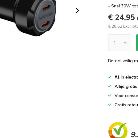
- Snel 30W to
€ 24,95
€ 20,62 Excl. b
Betaal veilig m
#1 in elect
Altijd grati
Voor consu
Gratis reto
9.