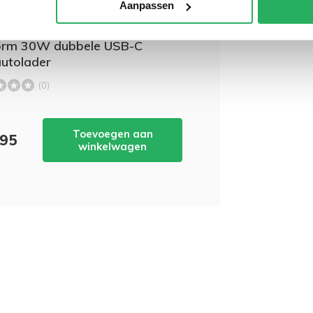
Aanpassen
wordt 'm!
orm 30W dubbele USB-C
utolader
(0)
Toevoegen aan
,95
winkelwagen