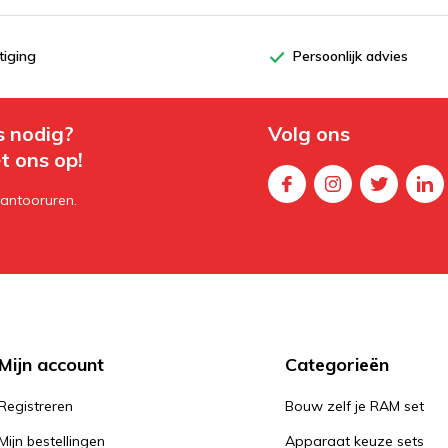
tiging
Persoonlijk advies
s nodig?
Volg ons
t ons op!
kantooruren.
Mijn account
Categorieën
Registreren
Bouw zelf je RAM set
Mijn bestellingen
Apparaat keuze sets