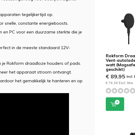
paraten tegelijkertijd op.
r snelle, constante energieboosts.
m en PC voor een duurzame sterkte die je
rfect in de meeste standaard 12V-
Rokform Draa
Vent-autolade
en je Rokform draadloze houders of pads.
watt (Magsaf
geschikt)
nneer het apparaat stroom ontvangt.
€ 89,95
Incl.
ardoor het gemakkelijk te hanteren en op
€ 74,34 Excl. btw