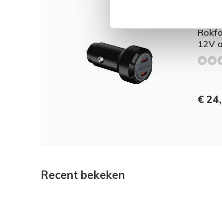
Dit 
Rokf
12V a
€ 24
Recent bekeken