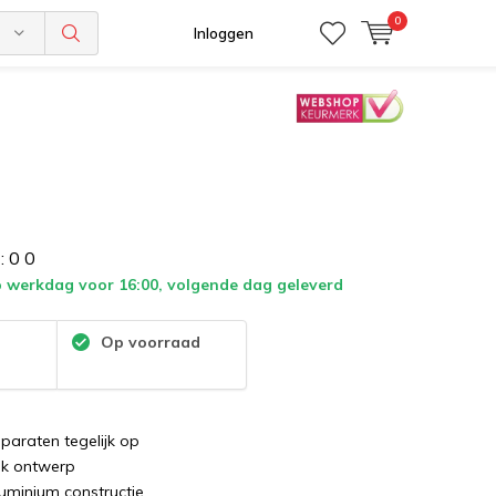
0
n
Inloggen
:
0
0
 werkdag voor 16:00, volgende dag geleverd
:
Op voorraad
paraten tegelijk op
ak ontwerp
uminium constructie