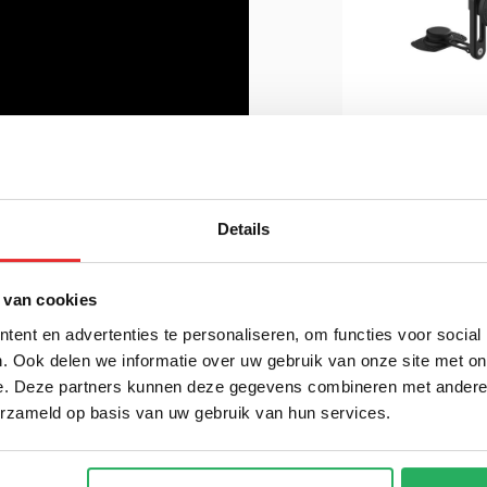
Rokform
Autotelefoon
met oplader v
het scherm
€ 99,95
Incl.
Details
€ 82,60 Excl. btw
 van cookies
 bestelling geplaatst en betaald is voor
ent en advertenties te personaliseren, om functies voor social
.
. Ook delen we informatie over uw gebruik van onze site met on
e. Deze partners kunnen deze gegevens combineren met andere i
erzameld op basis van uw gebruik van hun services.