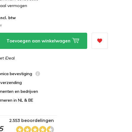
taal vermogen
Incl. btw
tw
Toevoegen aan winkelwagen
et iDeal
ronica bevestiging
s verzending
menten en bedrijven
urneren in NL & BE
2.553 beoordelingen
5