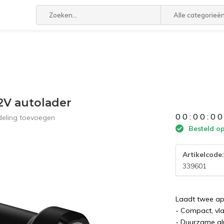
Alle categorieë
V autolader
0
0
:
0
0
:
0
0
deling toevoegen
Besteld op
Artikelcode
339601
Laadt twee ap
- Compact, vl
- Duurzame al