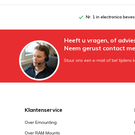
Nr. 1 in electronica beves
Heeft u vragen, of advie
Neem gerust contact me
Stuur ons een e-mail of bel tijdens 
Klantenservice
Over Emounting
Over RAM Mounts