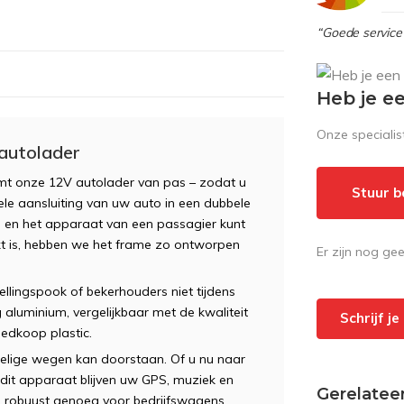
“Goede service 
Heb je e
Onze speciali
autolader
omt onze 12V autolader van pas – zodat u
Stuur b
ele aansluiting van uw auto in een dubbele
n en het apparaat van een passagier kunt
t is, hebben we het frame zo ontworpen
Er zijn nog ge
ellingspook of bekerhouders niet tijdens
luminium, vergelijkbaar met de kwaliteit
Schrijf j
oedkoop plastic.
elige wegen kan doorstaan. Of u nu naar
dit apparaat blijven uw GPS, muziek en
Gerelatee
 robuust genoeg voor bedrijfswagens,