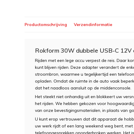
Productomschrijving
Verzendinformatie
Rokform 30W dubbele USB-C 12V 
Rijden met een lege accu verpest de reis. Daar k
kunt blijven rijden. Deze adapter verandert de enk
stroombron, waarmee u tegelijkertijd een telefoo
opladen. Omdat de ruimte in de auto vaak beperk
dat het naadloos aansluit op de middenconsole.
Het steekt niet onhandig uit en blokkeert uw versn
het rijden. We hebben gekozen voor hoogwaardig a
van onze bevestigingsmaterialen, in plaats van g
U kunt erop vertrouwen dat dit apparaat de hobb
uw werk rijdt of een lang weekend weg bent, met 
telefoongesprekken ononderbroken werken. Het is