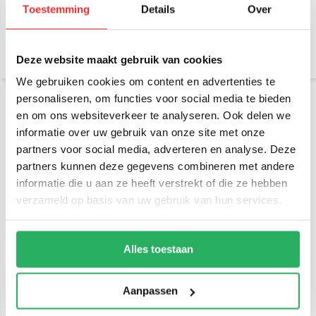
Toestemming
Details
Over
€ 71,95
€ 64,95
Incl. btw
Incl. btw
€ 59,46 Excl. btw
€ 53,68 Excl. btw
Deze website maakt gebruik van cookies
We gebruiken cookies om content en advertenties te
personaliseren, om functies voor social media te bieden
en om ons websiteverkeer te analyseren. Ook delen we
informatie over uw gebruik van onze site met onze
partners voor social media, adverteren en analyse. Deze
partners kunnen deze gegevens combineren met andere
informatie die u aan ze heeft verstrekt of die ze hebben
verzameld op basis van uw gebruik van hun services.
Andres aiShell™ case
Andres aiShell™ case
handstrap
schouderband
Alles toestaan
€ 39,-
€ 39,95
Incl. btw
Incl. btw
€ 32,23 Excl. btw
€ 33,02 Excl. btw
Aanpassen