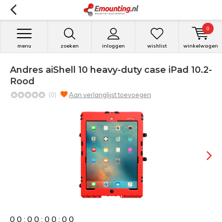
0
menu
zoeken
inloggen
wishlist
winkelwagen
Andres aiShell 10 heavy-duty case iPad 10.2-
Rood
(0)
Aan verlanglijst toevoegen
0
0
:
0
0
:
0
0
:
0
0