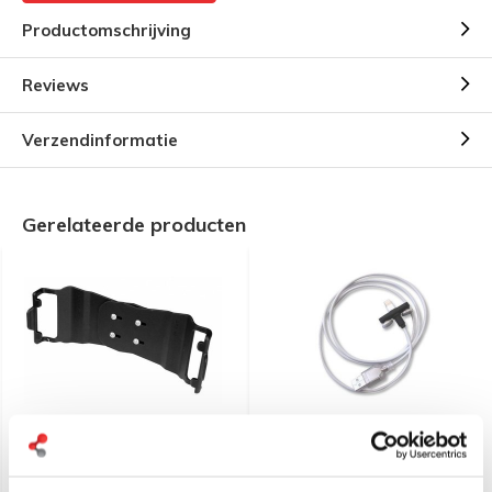
Productomschrijving
Reviews
Verzendinformatie
Gerelateerde producten
Andres Quicksnapper
Andres aiShell
aiShell 10 iPad cases
spatwaterdichte IP 64
lightning kabel 1 meter