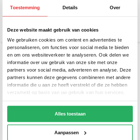
montage RAP-CB-201-18U
montage RAP-CB-201-24U
Toestemming
Details
Over
€ 42,95
€ 44,95
Incl. btw
Incl. btw
€ 35,50 Excl. btw
€ 37,15 Excl. btw
Deze website maakt gebruik van cookies
We gebruiken cookies om content en advertenties te
personaliseren, om functies voor social media te bieden
en om ons websiteverkeer te analyseren. Ook delen we
informatie over uw gebruik van onze site met onze
partners voor social media, adverteren en analyse. Deze
partners kunnen deze gegevens combineren met andere
informatie die u aan ze heeft verstrekt of die ze hebben
verzameld op basis van uw gebruik van hun services.
RAM Mount 35 cm Basis
RAM Mount B-Kogel (25
statief GoPro camera
mm) voor Action Camera's
montage RAP-CB-201-14U
Composiet - RAP-B-366
Alles toestaan
€ 44,95
€ 16,95
Incl. btw
Incl. btw
€ 37,15 Excl. btw
€ 14,01 Excl. btw
Aanpassen