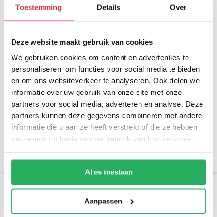
Toestemming
Details
Over
Deze website maakt gebruik van cookies
We gebruiken cookies om content en advertenties te
personaliseren, om functies voor social media te bieden
Emounts Proclip VW
Emounts Seat Leon 2013-
en om ons websiteverkeer te analyseren. Ook delen we
Tiguan 17-23 Center
2020 Brodit Proclip met
mount- Brodit Proclip met
Telefoonhouder keuze
informatie over uw gebruik van onze site met onze
Telefoonhouder keuze
partners voor social media, adverteren en analyse. Deze
€ 44,95
€ 44,95
Incl. btw
Incl. btw
partners kunnen deze gegevens combineren met andere
€ 37,15 Excl. btw
€ 37,15 Excl. btw
informatie die u aan ze heeft verstrekt of die ze hebben
verzameld op basis van uw gebruik van hun services.
Alles toestaan
Aanpassen