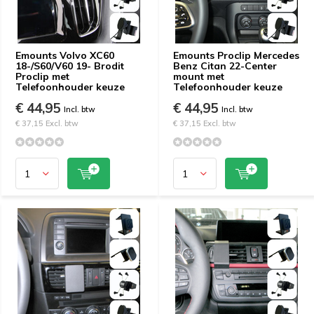
Emounts Volvo XC60
Emounts Proclip Mercedes
18-/S60/V60 19- Brodit
Benz Citan 22-Center
Proclip met
mount met
Telefoonhouder keuze
Telefoonhouder keuze
€ 44,95
€ 44,95
Incl. btw
Incl. btw
€ 37,15 Excl. btw
€ 37,15 Excl. btw