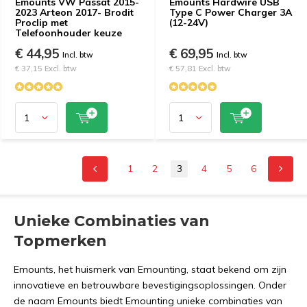
Emounts VW Passat 2015-
Emounts Hardwire USB
2023 Arteon 2017- Brodit
Type C Power Charger 3A
Proclip met
(12-24V)
Telefoonhouder keuze
€ 44,95
€ 69,95
Incl. btw
Incl. btw
€ 37,15 Excl. btw
€ 57,81 Excl. btw
1
2
3
4
5
6
Unieke Combinaties van
Topmerken
Emounts, het huismerk van Emounting, staat bekend om zijn
innovatieve en betrouwbare bevestigingsoplossingen. Onder
de naam Emounts biedt Emounting unieke combinaties van