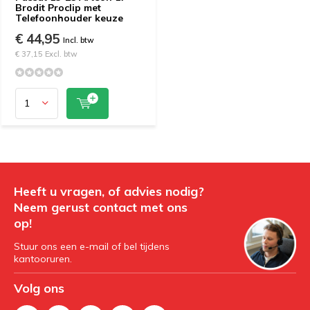
Brodit Proclip met
Telefoonhouder keuze
€ 44,95
Incl. btw
€ 37,15 Excl. btw
Heeft u vragen, of advies nodig?
Neem gerust contact met ons
op!
Stuur ons een e-mail of bel tijdens
kantooruren.
Volg ons