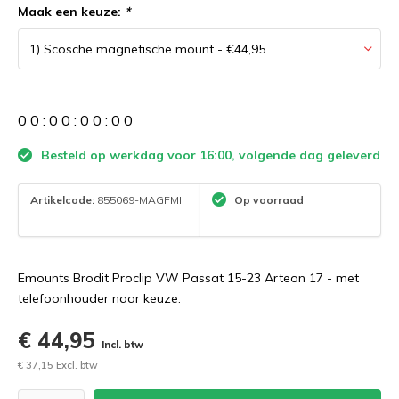
Maak een keuze:
*
0
0
:
0
0
:
0
0
:
0
0
Besteld op werkdag voor 16:00, volgende dag geleverd
Artikelcode:
855069-MAGFMI
Op voorraad
Emounts Brodit Proclip VW Passat 15-23 Arteon 17 - met
telefoonhouder naar keuze.
€ 44,95
Incl. btw
€ 37,15 Excl. btw