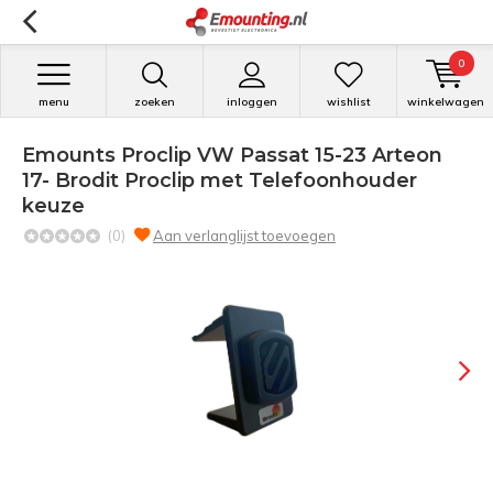
0
menu
zoeken
inloggen
wishlist
winkelwagen
Emounts Proclip VW Passat 15-23 Arteon
17- Brodit Proclip met Telefoonhouder
keuze
(0)
Aan verlanglijst toevoegen