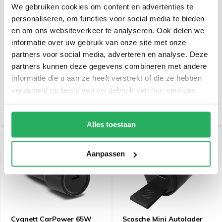
We gebruiken cookies om content en advertenties te
personaliseren, om functies voor social media te bieden
en om ons websiteverkeer te analyseren. Ook delen we
informatie over uw gebruik van onze site met onze
Mobiparts Car Charger 2-
Cygnett Armoured
partners voor social media, adverteren en analyse. Deze
port 30W PD Fast
Braided USB-C to USB-C
Charging USB-C + USB-A
Cable 1m Black
partners kunnen deze gegevens combineren met andere
informatie die u aan ze heeft verstrekt of die ze hebben
€ 22,95
€ 23,95
Incl. btw
Incl. btw
verzameld op basis van uw gebruik van hun services.
€ 18,97 Excl. btw
€ 19,79 Excl. btw
Alles toestaan
Aanpassen
Cygnett CarPower 65W
Scosche Mini Autolader