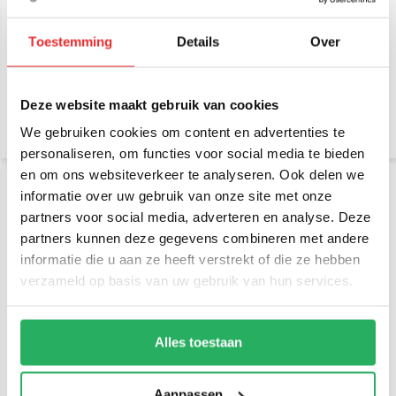
Brodit Houder Panasonic
Brodit Houder Panasonic
7" Tough-Pad FZ-M1 met
10" Tough-Pad FZ-G1 met
Toestemming
Details
Over
veerweerstand
veerweerstand (no
handstrap)
€ 119,95
€ 99,95
Incl. btw
Incl. btw
Deze website maakt gebruik van cookies
€ 99,13 Excl. btw
€ 82,60 Excl. btw
We gebruiken cookies om content en advertenties te
personaliseren, om functies voor social media te bieden
en om ons websiteverkeer te analyseren. Ook delen we
informatie over uw gebruik van onze site met onze
partners voor social media, adverteren en analyse. Deze
partners kunnen deze gegevens combineren met andere
informatie die u aan ze heeft verstrekt of die ze hebben
verzameld op basis van uw gebruik van hun services.
RAM Mount C-Kogel
RAM Mount B-Kogel (25
rechthoek base, AMPS
mm) Aluminium Basis
Alles toestaan
gaten RAM-347U
Rechthoek - RAM-B-347U
€ 22,95
€ 15,95
Aanpassen
Incl. btw
Incl. btw