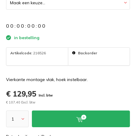
0
0
:
0
0
:
0
0
:
0
0
in bestelling
Artikelcode:
216526
Backorder
Vierkante montage vlak, hoek instelbaar.
€ 129,95
Incl. btw
€ 107,40 Excl. btw