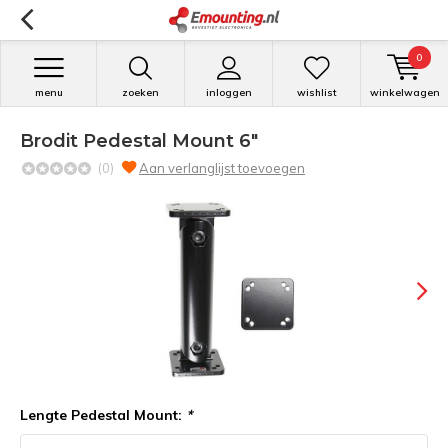
0
menu
zoeken
inloggen
wishlist
winkelwagen
Brodit Pedestal Mount 6"
(0)
Aan verlanglijst toevoegen
Lengte Pedestal Mount:
*