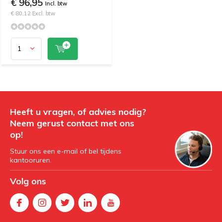
€ 96,95
Incl. btw
€ 80,12 Excl. btw
Heeft u vragen, of advies nodig?
Neem gerust contact met ons
op!
Stuur ons een e-mail of bel tijdens
kantooruren.
Volg ons