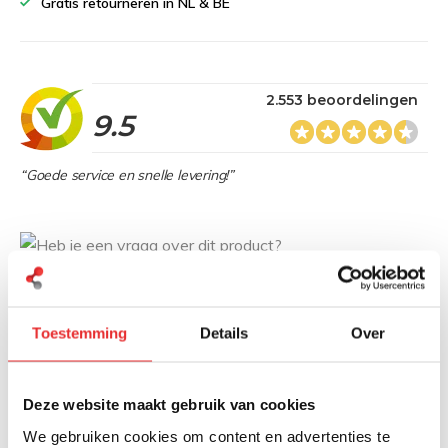
Gratis retourneren in NL & BE
2.553 beoordelingen
9.5
“Goede service en snelle levering!”
Heb je een vraag over dit product?
Onze specialisten denken graag met je mee
Toestemming
Details
Over
Stuur bericht
Deze website maakt gebruik van cookies
Productomschrijving
We gebruiken cookies om content en advertenties te