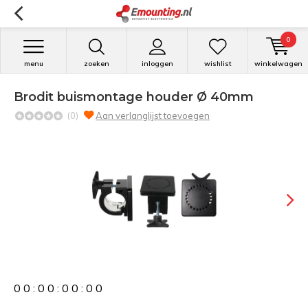
0
menu
zoeken
inloggen
wishlist
winkelwagen
Brodit buismontage houder Ø 40mm
(0)
Aan verlanglijst toevoegen
0
0
:
0
0
:
0
0
:
0
0