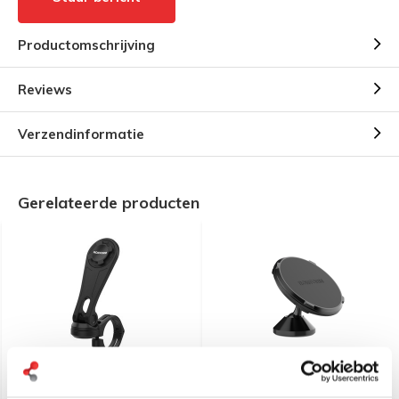
Productomschrijving
Reviews
Verzendinformatie
Gerelateerde producten
Rokform Motor
Rokform Dual Magnet
stuurbeugel voor Rokform
Swivel Mount - MagSafe®