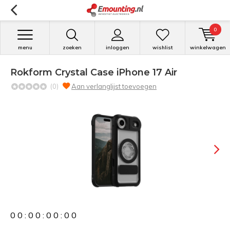
0
menu
zoeken
inloggen
wishlist
winkelwagen
Rokform Crystal Case iPhone 17 Air
(0)
Aan verlanglijst toevoegen
0
0
:
0
0
:
0
0
:
0
0