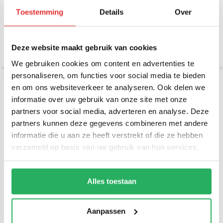
case
Compatible
Toestemming
Details
Over
€ 129,-
€ 49,95
Incl. btw
Incl. btw
€ 106,61 Excl. btw
€ 41,28 Excl. btw
Deze website maakt gebruik van cookies
We gebruiken cookies om content en advertenties te
personaliseren, om functies voor social media te bieden
en om ons websiteverkeer te analyseren. Ook delen we
informatie over uw gebruik van onze site met onze
partners voor social media, adverteren en analyse. Deze
partners kunnen deze gegevens combineren met andere
informatie die u aan ze heeft verstrekt of die ze hebben
verzameld op basis van uw gebruik van hun services.
Rokform Sport Ring –
Rokform Dual Magnet
Magnet Powered Phone
Vent Mount - MagSafe®-
Ring Stand Grip
compatibel
Alles toestaan
€ 39,95
€ 39,95
Incl. btw
Incl. btw
€ 33,02 Excl. btw
€ 33,02 Excl. btw
Aanpassen