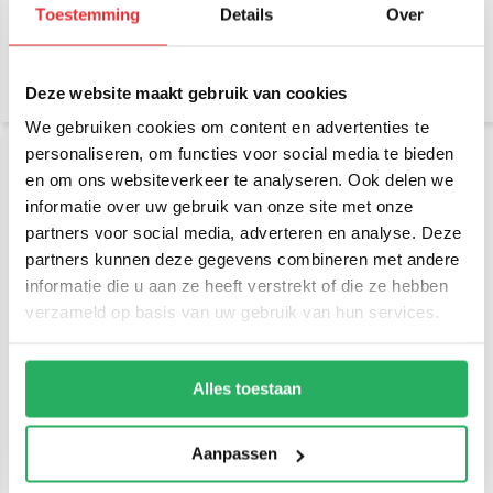
Toestemming
Details
Over
€ 27,95
€ 19,95
Incl. btw
Incl. btw
€ 23,10 Excl. btw
€ 16,49 Excl. btw
Deze website maakt gebruik van cookies
We gebruiken cookies om content en advertenties te
personaliseren, om functies voor social media te bieden
en om ons websiteverkeer te analyseren. Ook delen we
informatie over uw gebruik van onze site met onze
partners voor social media, adverteren en analyse. Deze
partners kunnen deze gegevens combineren met andere
informatie die u aan ze heeft verstrekt of die ze hebben
verzameld op basis van uw gebruik van hun services.
RAM Mount 9" Long
RAM Mount 12" Long
Aluminum Pipe 1/2" NPT
Aluminum Pipe 1/2" NPT
(22,5 cm)
(30 cm)
Alles toestaan
€ 34,95
€ 39,95
Incl. btw
Incl. btw
€ 28,88 Excl. btw
€ 33,02 Excl. btw
Aanpassen