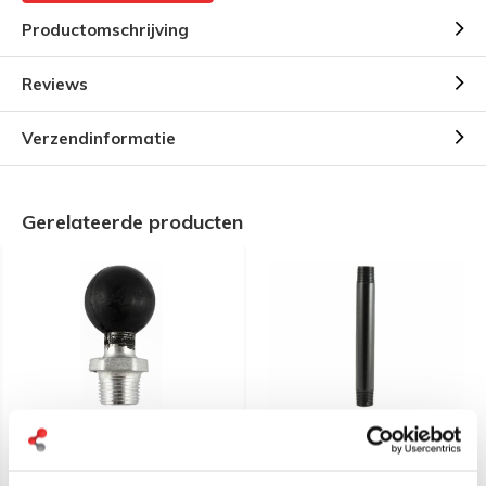
Productomschrijving
Reviews
Verzendinformatie
Gerelateerde producten
RAM Mount C-kogel met
RAM Mount 6" Long
uitwendige schroefdraad
Aluminum Pipe 1/2" NPT
RAM-207U
(15 cm)