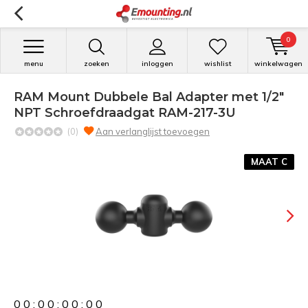
0
menu
zoeken
inloggen
wishlist
winkelwagen
RAM Mount Dubbele Bal Adapter met 1/2"
NPT Schroefdraadgat RAM-217-3U
(0)
Aan verlanglijst toevoegen
MAAT C
0
0
:
0
0
:
0
0
:
0
0