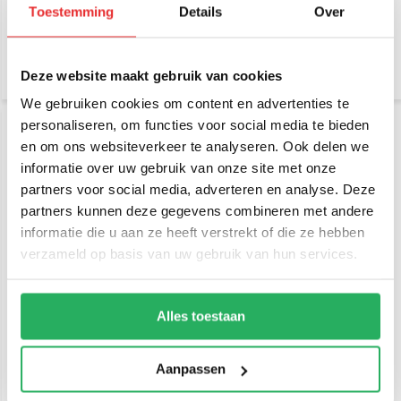
Toestemming
Details
Over
€ 43,95
€ 56,95
Incl. btw
Incl. btw
€ 36,32 Excl. btw
€ 47,07 Excl. btw
Deze website maakt gebruik van cookies
We gebruiken cookies om content en advertenties te
personaliseren, om functies voor social media te bieden
en om ons websiteverkeer te analyseren. Ook delen we
informatie over uw gebruik van onze site met onze
partners voor social media, adverteren en analyse. Deze
partners kunnen deze gegevens combineren met andere
informatie die u aan ze heeft verstrekt of die ze hebben
verzameld op basis van uw gebruik van hun services.
RAM Mount Small Tough-
RAM Mount Plakkogel +
Claw™ klem composiet set
korte klemhouder set
B-kogel
Alles toestaan
€ 68,95
€ 42,95
Incl. btw
Incl. btw
€ 56,98 Excl. btw
€ 35,50 Excl. btw
Aanpassen