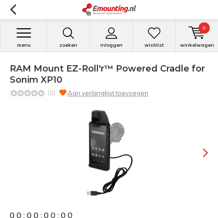
0
menu
zoeken
inloggen
wishlist
winkelwagen
RAM Mount EZ-Roll'r™ Powered Cradle for
Sonim XP10
(0)
Aan verlanglijst toevoegen
0
0
:
0
0
:
0
0
:
0
0