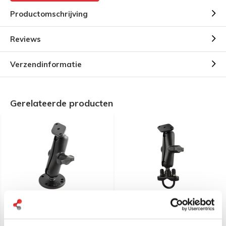
Productomschrijving
Reviews
Verzendinformatie
Gerelateerde producten
RAM Mount Klemhouder
RAM Mount U-Bout steun
aluminium met 2 B-kogels
stangmontage U-beugel
zwart staal