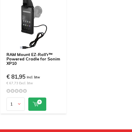
RAM Mount EZ-Roll'r™
Powered Cradle for Sonim
XP10
€ 81,95
Incl. btw
€ 67,73 Excl. btw